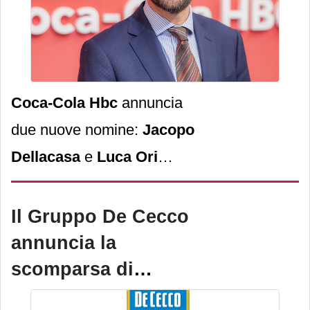
Coca-Cola Hbc
annuncia
due nuove nomine:
Jacopo
Dellacasa
e
Luca Ori
assumono ruoli chiave per
guidare la crescita
Il Gruppo De Cecco
dell’azienda sul mercato
annuncia la
italiano.
scomparsa di
Giuseppe Adolfo De