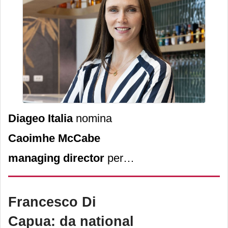
Diageo Italia
nomina
Caoimhe McCabe
managing director
per
rafforzare la centralità del
mercato italiano, che potrà
Francesco Di
ora contare su un
Capua: da national