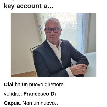
management team dedicato
key account a
e su strategie mirate a
direttore vendite di
valorizzarne le specificità e
Clai
a sostenerne le prospettive
di crescita.
Clai
ha un nuovo direttore
vendite:
Francesco Di
Capua
. Non un nuovo