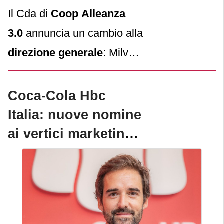
Il Cda di
Coop Alleanza
3.0
annuncia un cambio alla
direzione generale
: Milva
Carletti conclude il suo
percorso. A succederle
Coca-Cola Hbc
Luca Zeccherini
.
Italia: nuove nomine
ai vertici marketing
e commerciale