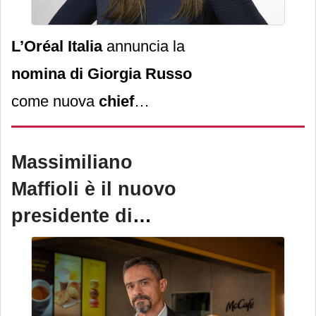
L’Oréal Italia
annuncia la
nomina di Giorgia Russo
come nuova
chief
information officer per
l’Italia
con l’obiettivo di
Massimiliano
guidare la strategia
Maffioli è il nuovo
tecnologica dell'azienda
.
presidente di
Assofranchising