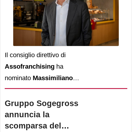
Il consiglio direttivo di
Assofranchising
ha
nominato
Massimiliano
Maffioli
, chief restaurant
officer di McDonald’s Italia,
Gruppo Sogegross
alla guida
annuncia la
dell’Associazione.
scomparsa del