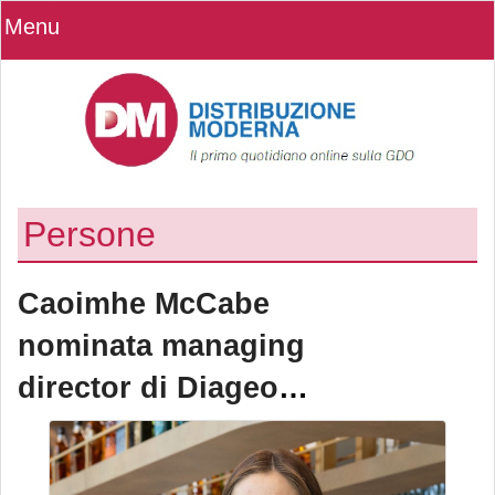
Menu
Persone
Caoimhe McCabe
nominata managing
director di Diageo
Italia per rafforzare
il mercato italiano