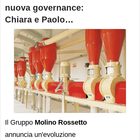
amministratore e presidente
nuova governance:
della società Molino e
Chiara e Paolo
Pastificio De Cecco.
Rossetto guidano le
due business unit
Il Gruppo
Molino Rossetto
annuncia un'evoluzione