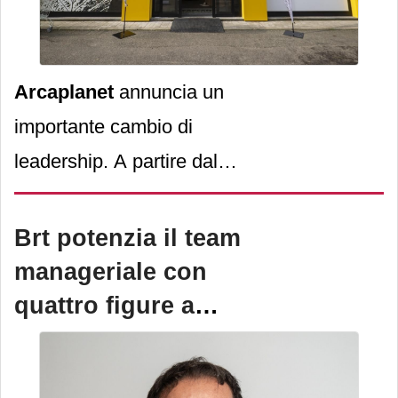
Arcaplanet
annuncia un
importante cambio di
leadership. A partire dal
mese di ottobre 2025,
Nicolò Galante
lascerà la
Brt potenzia il team
carica di amministratore
manageriale con
delegato, passando il
quattro figure a
testimone a
Guillaume
supporto
Seneclauze
.
dell'azienda