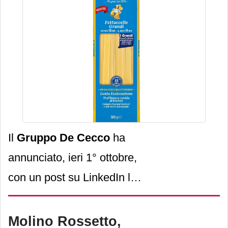
Cecco
Il
Gruppo De Cecco
ha
annunciato, ieri 1° ottobre,
con un post su LinkedIn la
scomparsa di
Giuseppe
Adolfo De Cecco
,
Molino Rossetto,