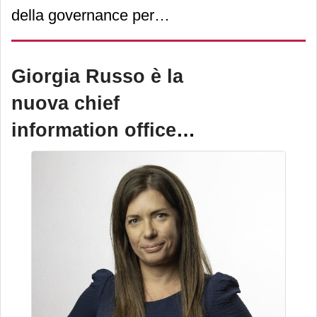
della governance per
rafforzare la
specializzazione
delle aree
Giorgia Russo è la
di business e accelerare la
nuova chief
crescita
sui mercati
information officer
nazionali e internazionali
.
di L’oréal Italia