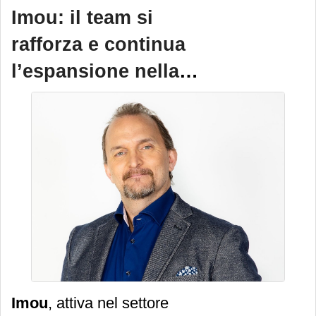
94 anni.
Imou: il team si
rafforza e continua
l’espansione nella
smart security
Imou
, attiva nel settore