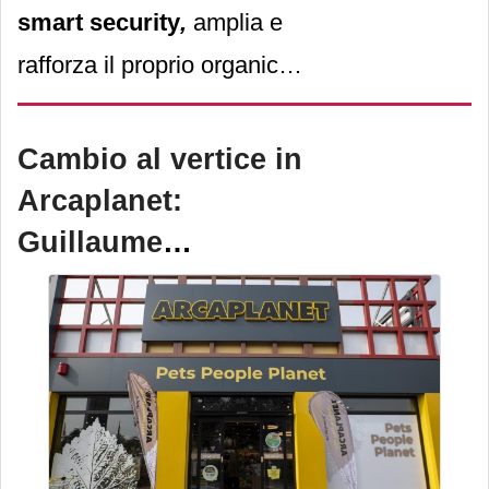
smart security
,
amplia e
rafforza il proprio organico
per rispondere con ancora
maggiore forza e visione
Cambio al vertice in
all’espansione sui mercati
Arcaplanet:
italiani e internazionali.
Guillaume
Seneclauze
nominato ad