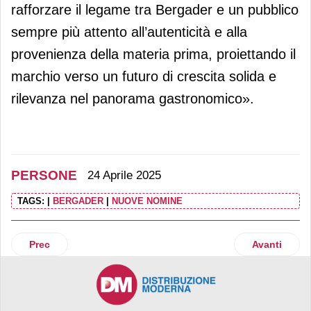
rafforzare il legame tra Bergader e un pubblico
sempre più attento all’autenticità e alla
provenienza della materia prima, proiettando il
marchio verso un futuro di crescita solida e
rilevanza nel panorama gastronomico».
PERSONE
24 Aprile 2025
TAGS:
|
BERGADER
|
NUOVE NOMINE
Articolo precedente: Marco Deghi confermato presidente del
Articolo suc
Prec
Avanti