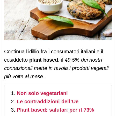
Il plant based piace a mezza Italia: in
Continua l’idillio fra i consumatori italiani e il
3 anni i consumatori salgono del 10%
cosiddetto
plant based
: il
49,5% dei nostri
connazionali mette in tavola i prodotti vegetali
più volte al mese
.
Non solo vegetariani
Le contraddizioni dell’Ue
Plant based: salutari per il 73%