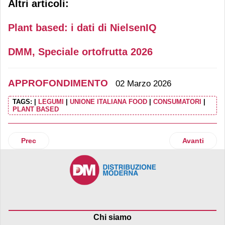
Altri articoli:
Plant based: i dati di NielsenIQ
DMM, Speciale ortofrutta 2026
APPROFONDIMENTO
02 Marzo 2026
TAGS:
|
LEGUMI
|
UNIONE ITALIANA FOOD
|
CONSUMATORI
|
PLANT BASED
Articolo precedente: Bevande analcoliche, una faticosa ten
Articolo suc
Prec
Avanti
Chi siamo