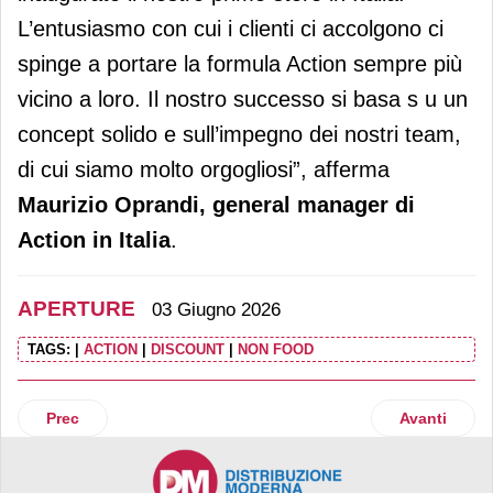
L’entusiasmo con cui i clienti ci accolgono ci
spinge a portare la formula Action sempre più
vicino a loro. Il nostro successo si basa s u un
concept solido e sull’impegno dei nostri team,
di cui siamo molto orgogliosi”, afferma
Maurizio Oprandi, general manager di
Action in Italia
.
APERTURE
03 Giugno 2026
TAGS:
|
ACTION
|
DISCOUNT
|
NON FOOD
Articolo precedente: Mondadori Store arriva a Finale Ligure (
Articolo suc
Prec
Avanti