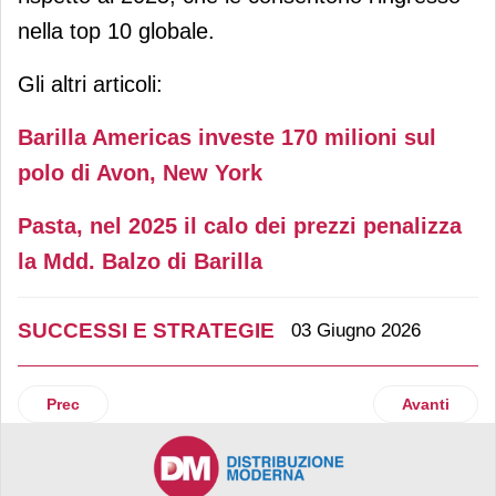
nella top 10 globale.
Gli altri articoli:
Barilla Americas investe 170 milioni sul
polo di Avon, New York
Pasta, nel 2025 il calo dei prezzi penalizza
la Mdd. Balzo di Barilla
SUCCESSI E STRATEGIE
03 Giugno 2026
Articolo precedente: Mutti rilancia con investimenti per 42 m
Articolo suc
Prec
Avanti