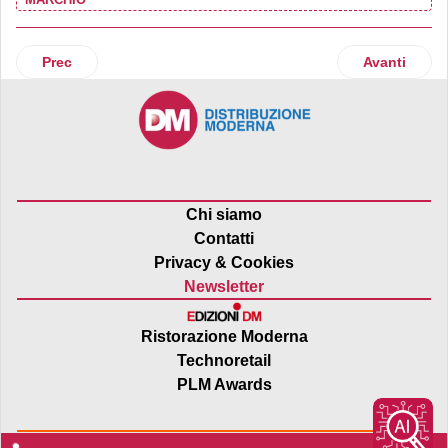
Articolo precedente: Unes e Borello avviano una partnershi
Articolo suc
Prec
Avanti
Chi siamo
Contatti
Privacy & Cookies
Newsletter
Ristorazione Moderna
Technoretail
PLM Awards