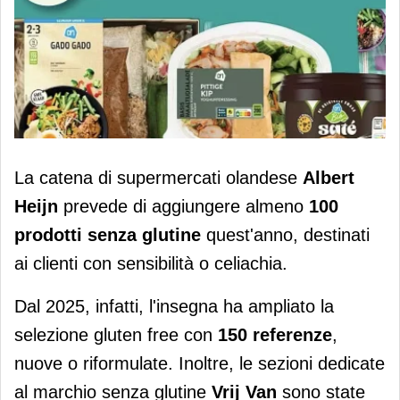
La catena olandese Albert Heijn
La catena di supermercati olandese
Albert
introduce 100 prodotti senza glutine a
Heijn
prevede di aggiungere almeno
100
marchio
prodotti senza glutine
quest'anno, destinati
ai clienti con sensibilità o celiachia.
Dal 2025, infatti, l'insegna ha ampliato la
selezione gluten free con
150 referenze
,
nuove o riformulate. Inoltre, le sezioni dedicate
al marchio senza glutine
Vrij Van
sono state