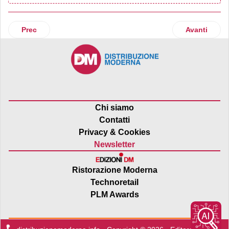
Articolo precedente: CpsGfk diventa Yougov: nuova strate
Articolo suc
Prec
Avanti
Chi siamo
Contatti
Privacy & Cookies
Newsletter
Ristorazione Moderna
Technoretail
PLM Awards