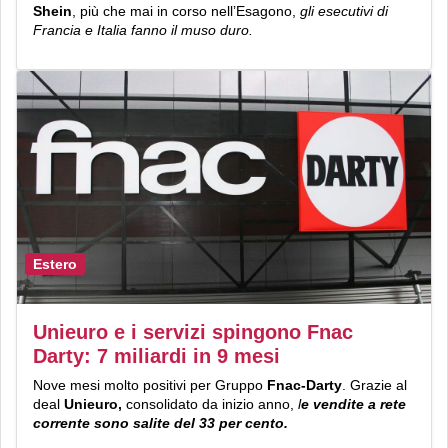
Shein
, più che mai in corso nell’Esagono,
gli esecutivi di
Francia e Italia fanno il muso duro.
Estero
Unieuro e i servizi spingono Fnac
Darty: 7 miliardi in 9 mesi
Nove mesi molto positivi per Gruppo
Fnac-Darty
. Grazie al
deal
Unieuro,
consolidato da inizio anno,
l
e vendite a rete
corrente sono salite del 33 per cento.