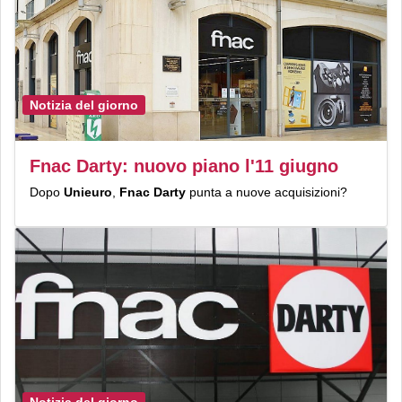
Notizia del giorno
Fnac Darty: nuovo piano l'11 giugno
Dopo
Unieuro
,
Fnac Darty
punta a nuove acquisizioni?
Notizia del giorno