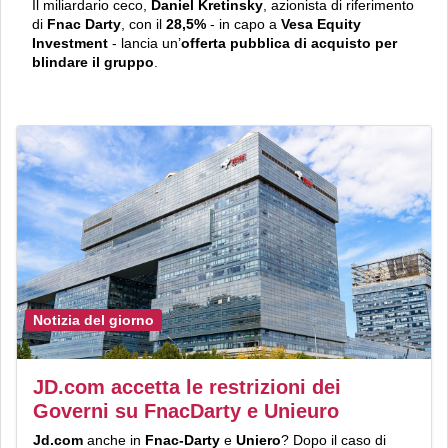
Il miliardario ceco,
Daniel Kretinsky
, azionista di riferimento
di
Fnac Darty
, con il
28,5%
- in capo a
Vesa Equity
Investment
- lancia un’
offerta pubblica di acquisto per
blindare il gruppo
.
Notizia del giorno
JD.com accetta le restrizioni dei
Governi su FnacDarty e Unieuro
Jd.com
anche in
Fnac-Darty
e
Uniero
? Dopo il caso di