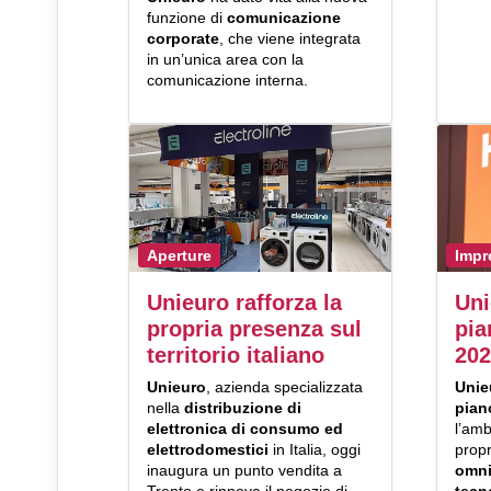
funzione di
comunicazione
corporate
, che viene integrata
in un’unica area con la
comunicazione interna.
Aperture
Impr
Unieuro rafforza la
Uni
propria presenza sul
pia
territorio italiano
202
Unieuro
, azienda specializzata
Uni
nella
distribuzione di
pian
elettronica di consumo ed
l’amb
elettrodomestici
in Italia, oggi
prop
inaugura un punto vendita a
omni