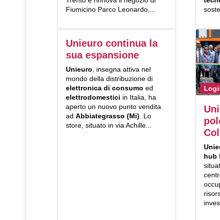
Trento e rinnova il negozio di
tecn
Fiumicino Parco Leonardo,...
soste
Unieuro continua la
sua espansione
Unieuro
, insegna attiva nel
mondo della distribuzione di
elettronica di consumo
ed
Logi
elettrodomestici
in Italia, ha
aperto un nuovo punto vendita
Uni
ad
Abbiategrasso (Mi)
. Lo
pol
store, situato in via Achille...
Col
Uni
hub 
situa
centr
occu
risor
invest