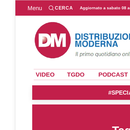
Menu
CERCA
Aggiornato a
sabato 08 
VIDEO
TGDO
PODCAST
#SPECI