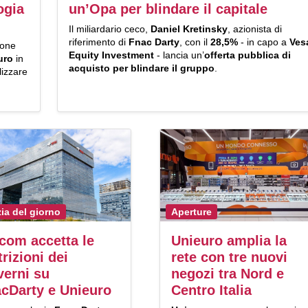
ogia
un’Opa per blindare il capitale
Il miliardario ceco,
Daniel Kretinsky
, azionista di
riferimento di
Fnac Darty
, con il
28,5%
- in capo a
Ves
ione
Equity Investment
- lancia un’
offerta pubblica di
uro
in
acquisto per blindare il gruppo
.
lizzare
zia del giorno
Aperture
com accetta le
Unieuro amplia la
trizioni dei
rete con tre nuovi
erni su
negozi tra Nord e
cDarty e Unieuro
Centro Italia