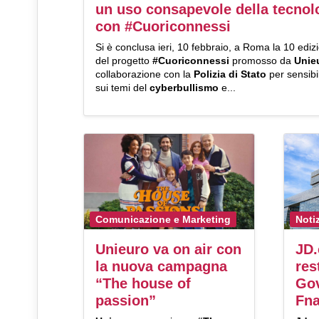
un uso consapevole della tecnol
con #Cuoriconnessi
Si è conclusa ieri, 10 febbraio, a Roma la 10 ediz
del progetto
#Cuoriconnessi
promosso da
Unie
collaborazione con la
Polizia di Stato
per sensibi
sui temi del
cyberbullismo
e...
Comunicazione e Marketing
Noti
Unieuro va on air con
JD.
la nuova campagna
res
“The house of
Gov
passion”
Fna