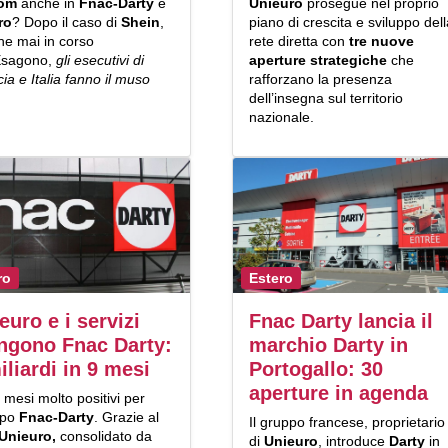
com
anche in
Fnac-Darty
e
Unieuro
prosegue nel proprio
ro
? Dopo il caso di
Shein
,
piano di crescita e sviluppo dell
he mai in corso
rete diretta con
tre nuove
’Esagono,
gli esecutivi di
aperture strategiche
che
ia e Italia fanno il muso
rafforzano la presenza
.
dell’insegna sul territorio
nazionale.
ro
Estero
euro e i servizi
Fnac Darty lancia il
ngono Fnac Darty:
marchio Darty in
iliardi in 9 mesi
Portogallo: 30
aperture in agenda
mesi molto positivi per
ppo
Fnac-Darty
. Grazie al
Il gruppo francese, proprietario
Unieuro,
consolidato da
di
Unieuro
, introduce
Darty
in