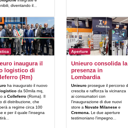
ologiche
integrate e
nibili, diventando il...
stica
Aperture
euro inaugura il
Unieuro consolida la
o logistico di
presenza in
leferro (Rm)
Lombardia
euro
ha inaugurato il nuovo
Unieuro
prosegue il percorso d
logistico
da 50mila mq,
crescita e rafforza la vicinanza
to a
Colleferro
(Roma). Il
ai consumatori con
o di distribuzione, che
l'inaugurazione di due nuovi
perà a regime circa 100
store a
Novate
Milanese
e
se e per il quale l'insegna
Cremona.
Le due aperture
irà...
testimoniano l'impegno...