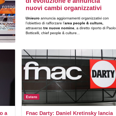
di evoluzione e annuncia
nuovi cambi organizzativi
Unieuro
annuncia aggiornamenti organizzativi con
l’obiettivo di rafforzare l’
area people & culture,
attraverso
tre nuove nomine
, a diretto riporto di Paolo
Botticelli, chief people & culture...
Estero
no a
Fnac Darty: Daniel Kretinsky lancia