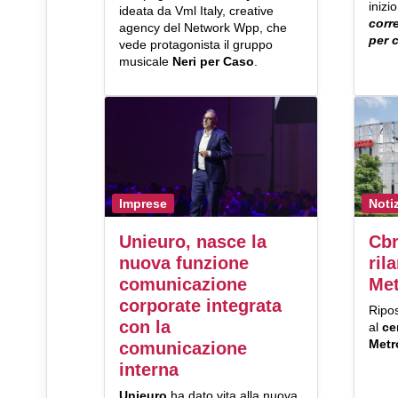
inizi
ideata da Vml Italy, creative
corr
agency del Network Wpp, che
per 
vede protagonista il gruppo
musicale
Neri per Caso
.
Imprese
Noti
Unieuro, nasce la
Cbr
nuova funzione
ril
comunicazione
Met
corporate integrata
Ripos
con la
al
ce
Metr
comunicazione
interna
Unieuro
ha dato vita alla nuova