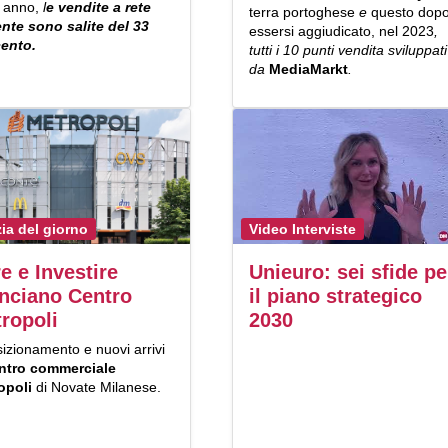
o anno,
l
e vendite a rete
terra portoghese
e
questo dop
ente sono salite del 33
essersi aggiudicato, nel 2023
,
cento.
tutti i 10 punti vendita sviluppati
da
MediaMarkt
.
zia del giorno
Video Interviste
e e Investire
Unieuro: sei sfide pe
anciano Centro
il piano strategico
ropoli
2030
izionamento e nuovi arrivi
ntro commerciale
opoli
di Novate Milanese.