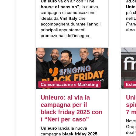
Unieuro
va on air con
“The
Jd.
house of passion”
, la nuova
Unie
campagna di comunicazione
più c
ideata da
Vml Italy
che
nell
accompagnerà durante l’anno i
Franc
principali appuntamenti
duro
promozionali dell’insegna.
Comunicazione e Marketing
Este
Unieuro: al via la
Uni
campagna per il
spi
black friday 2025 con
7 m
i “Neri per caso”
Nove 
Gru
Unieuro
lancia la nuova
deal
campagna
black friday 2025
,