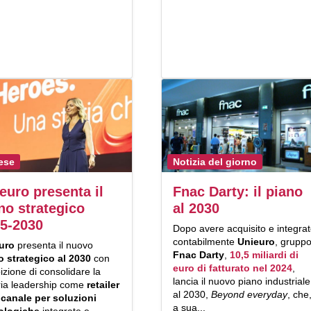
ese
Notizia del giorno
euro presenta il
Fnac Darty: il piano
no strategico
al 2030
5-2030
Dopo avere acquisito e integra
contabilmente
Unieuro
, grupp
euro
presenta il nuovo
Fnac Darty
,
10,5 miliardi di
o strategico al 2030
con
euro di fatturato nel 2024
,
izione di consolidare la
lancia il nuovo piano industriale
ria leadership come
retailer
al 2030,
Beyond everyday
, che
canale
per soluzioni
a sua...