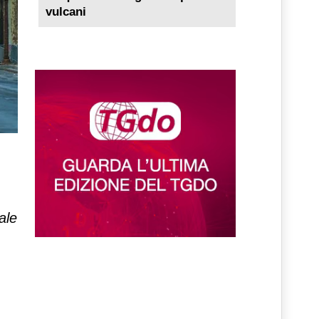
vulcani
ale