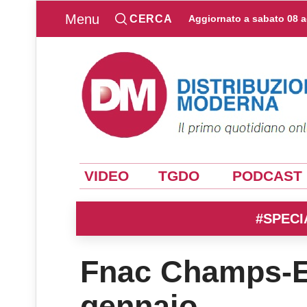
Menu
CERCA
Aggiornato a
sabato 08 
VIDEO
TGDO
PODCAST
#SPECI
Fnac Champs-El
gennaio