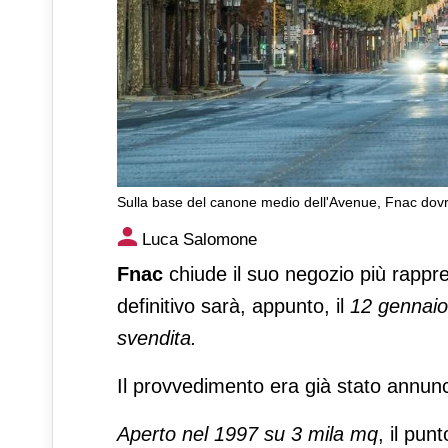
Sulla base del canone medio dell'Avenue, Fnac dovre
Fnac Champs-Elysées: stop i
Luca Salomone
Fnac
chiude il suo negozio più rappre
definitivo sarà, appunto, il
12 gennaio
svendita.
Il provvedimento era già stato annun
Aperto nel 1997 su 3 mila mq
, il pun