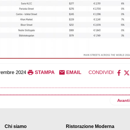
vembre 2024
STAMPA
EMAIL
CONDIVIDI
 milioni sulle 'fragranze'
Artico
Avanti
Chi siamo
Ristorazione Moderna