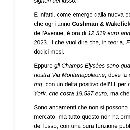
signori del lusso.
E infatti, come emerge dalla nuova e
che ogni anno
Cushman & Wakefiel
dell’Avenue, è ora di
12.519 euro ann
2023. Il che vuol dire che, in teoria,
F
dodici mesi.
Eppure
gli Champs Elysées sono quas
nostra Via Montenapoleone
, dove la 
mq
, con un delta positivo dell’11 per 
York, che costa 19.537 euro
, ma che 
Sono andamenti che non si possono cer
mercato, ma tutto questo non ha ormai 
del lusso, con una pura funzione pubbl