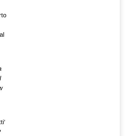
rto
al
a
l
w
i’
?