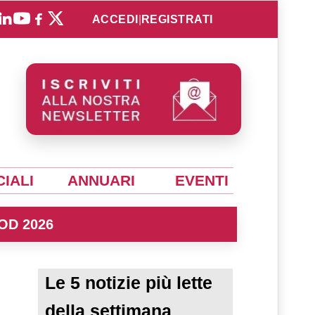
ACCEDI
|
REGISTRATI
IALI
ANNUARI
EVENTI
OD 2026
Le 5 notizie più lette
della settimana