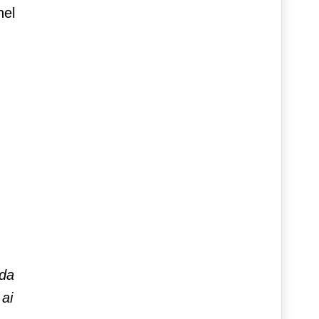
nel
 da
 ai