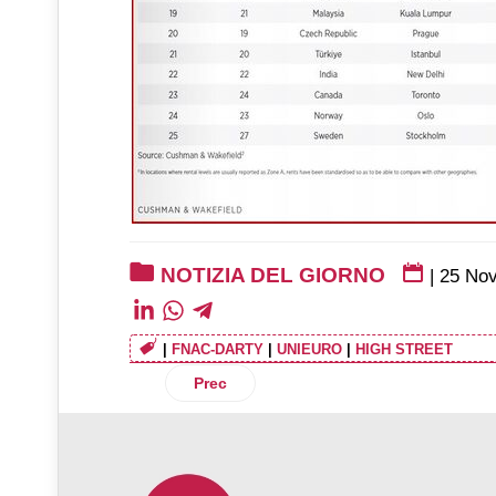
NOTIZIA DEL GIORNO
|
25 No
|
FNAC-DARTY
|
UNIEURO
|
HIGH STREET
Articolo precedente: Unilever investe 100
Prec