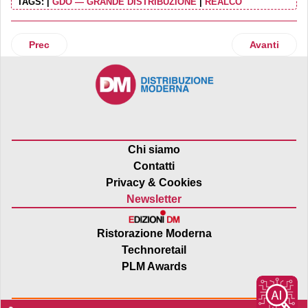
TAGS:
|
GDO — GRANDE DISTRIBUZIONE
|
REALCO
Articolo precedente: Noberasco: Fürstenberg diventa socio
Articolo suc
Prec
Avanti
Chi siamo
Contatti
Privacy & Cookies
Newsletter
Ristorazione Moderna
Technoretail
PLM Awards