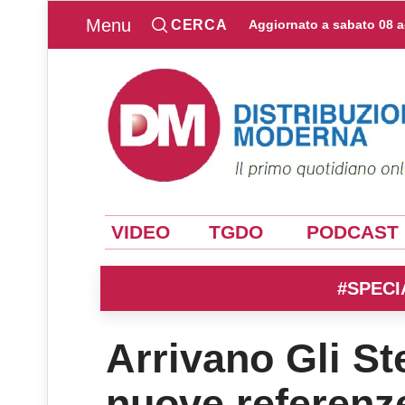
Menu
CERCA
Aggiornato a
sabato 08 
VIDEO
TGDO
PODCAST
#SPECI
Arrivano Gli St
nuove referenz