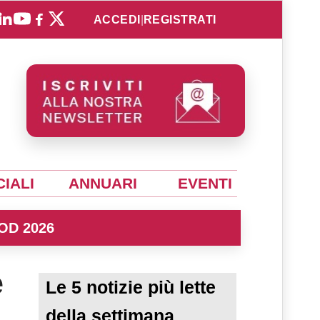
ACCEDI
|
REGISTRATI
IALI
ANNUARI
EVENTI
OD 2026
e
Le 5 notizie più lette
della settimana