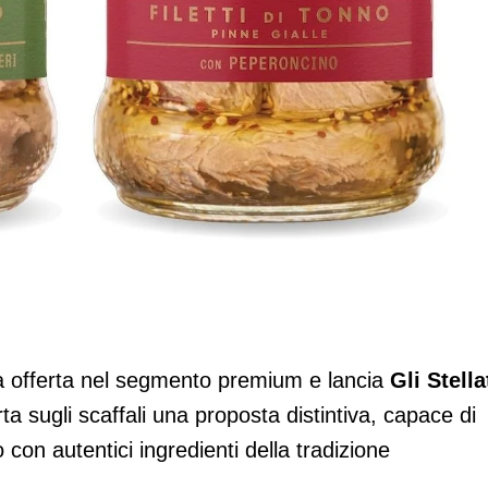
omar, due nuove referenze di tonno
a tradizione mediterranea
a offerta nel segmento premium e lancia
Gli Stella
ta sugli scaffali una proposta distintiva, capace di
 con autentici ingredienti della tradizione