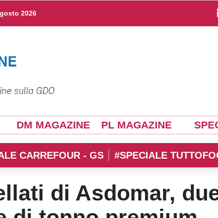
agosto 2026
DM MAGAZINE
PL MAGAZINE
SPEC
ALE CARREFOUR - GS
#SPECIALE TUTTOFO
ellati di Asdomar, du
e di tonno premium