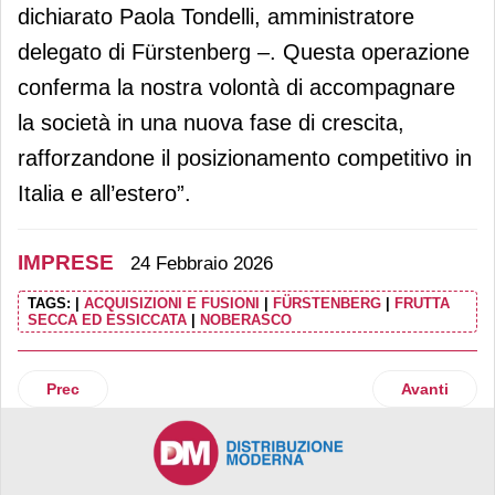
dichiarato Paola Tondelli, amministratore
delegato di Fürstenberg –. Questa operazione
conferma la nostra volontà di accompagnare
la società in una nuova fase di crescita,
rafforzandone il posizionamento competitivo in
Italia e all’estero”.
IMPRESE
24 Febbraio 2026
TAGS:
|
ACQUISIZIONI E FUSIONI
|
FÜRSTENBERG
|
FRUTTA
SECCA ED ESSICCATA
|
NOBERASCO
Articolo precedente: Italpepe chiude il 2025 con un fatturato
Articolo suc
Prec
Avanti