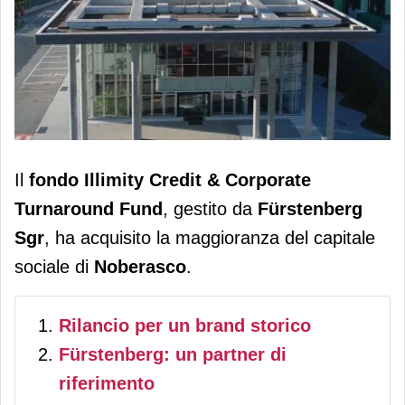
Noberasco: Fürstenberg diventa
Il
fondo Illimity Credit & Corporate
socio di maggioranza con il fondo Icct
Turnaround Fund
, gestito da
Fürstenberg
Sgr
, ha acquisito la maggioranza del capitale
sociale di
Noberasco
.
Rilancio per un brand storico
Fürstenberg: un partner di
riferimento