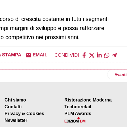
rso di crescita costante in tutti i segmenti
ampi margini di sviluppo e possa rafforzare
to competitivo nei prossimi anni.
STAMPA
EMAIL
CONDIVIDI
milioni di fatturato e focus su innovazione ed export
Artico
Avanti
Chi siamo
Ristorazione Moderna
Contatti
Technoretail
Privacy & Cookies
PLM Awards
Newsletter