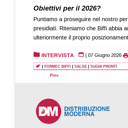
Obiettivi per il 2026?
Puntiamo a proseguire nel nostro perco
presidiati. Riteniamo che Biffi abbia 
ulteriormente il proprio posizionamen
INTERVISTA
|
07 Giugno 2026
|
FORMEC BIFFI
|
SALSE
|
SUGHI PRONTI
Articolo precedente: Morato Group: 400 
Prec