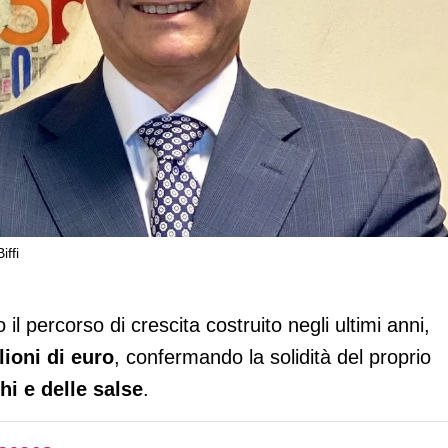
iffi
r rafforzare la capacità produttiva e
il percorso di crescita costruito negli ultimi anni,
lioni di euro
, confermando la solidità del proprio
i e delle salse
.