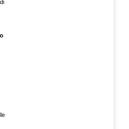
di
o
le