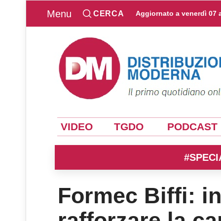
Menu
CERCA
Aggiornato a
venerdì 07 
VIDEO
TGDO
PODCAST
#SPECI
Formec Biffi: i
rafforzare la ca