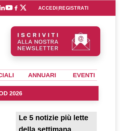
ACCEDI
|
REGISTRATI
IALI
ANNUARI
EVENTI
OD 2026
Le 5 notizie più lette
della settimana