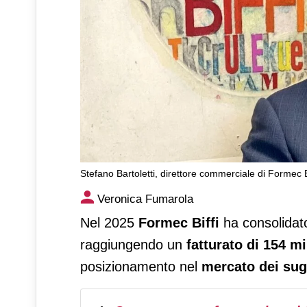
Stefano Bartoletti, direttore commerciale di Formec B
Formec Biffi: investimenti pe
Veronica Fumarola
continuare a crescere
Nel 2025
Formec Biffi
ha consolidato 
raggiungendo un
fatturato di 154 mi
posizionamento nel
mercato dei sugh