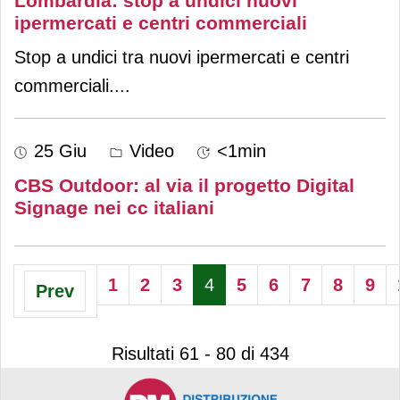
Lombardia: stop a undici nuovi
ipermercati e centri commerciali
Stop a undici tra nuovi ipermercati e centri
commerciali.
...
25 Giu
Video
<1min
CBS Outdoor: al via il progetto Digital
Signage nei cc italiani
1
2
3
4
5
6
7
8
9
Prev
Risultati 61 - 80 di 434