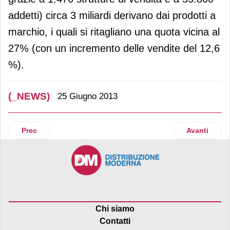
addetti) circa 3 miliardi derivano dai prodotti a
marchio, i quali si ritagliano una quota vicina al
27% (con un incremento delle vendite del 12,6
%).
(_NEWS)
25 Giugno 2013
Articolo precedente: La moneta elettronica sempre più utilizz
Articolo suc
Prec
Avanti
Chi siamo
Contatti