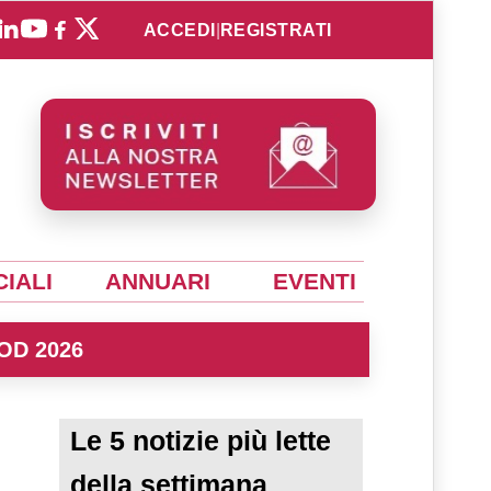
ACCEDI
|
REGISTRATI
IALI
ANNUARI
EVENTI
OD 2026
Le 5 notizie più lette
della settimana