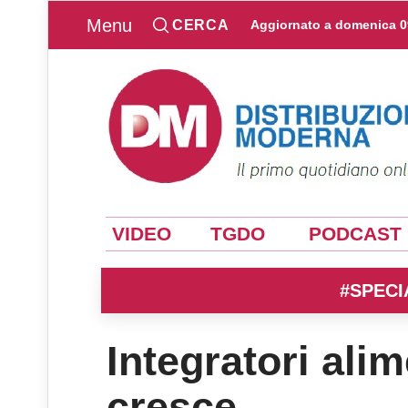
Menu
CERCA
Aggiornato a
domenica 0
VIDEO
TGDO
PODCAST
#SPECI
Integratori alim
cresce