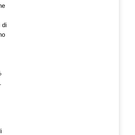
he
 di
no
%
.
i