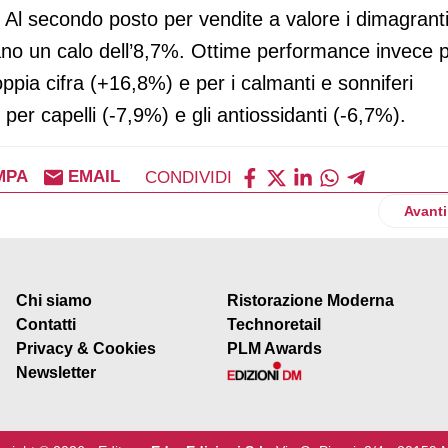
 Al secondo posto per vendite a valore i dimagrant
rano un calo dell’8,7%. Ottime performance invece 
oppia cifra (+16,8%) e per i calmanti e sonniferi
er capelli (-7,9%) e gli antiossidanti (-6,7%).
MPA
EMAIL
CONDIVIDI
no sempre di più al mercato dell’usato
Artico
Avanti
Chi siamo
Ristorazione Moderna
Contatti
Technoretail
Privacy & Cookies
PLM Awards
Newsletter