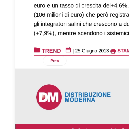
euro e un tasso di crescita del+4,6%.
(106 milioni di euro) che però regist
gli integratori salini che crescono a d
(+7,9%), mentre scendono i sistemici p
TREND
|
25 Giugno 2013
STA
Articolo precedente: Gli Italiani ricorro
Prec
♿