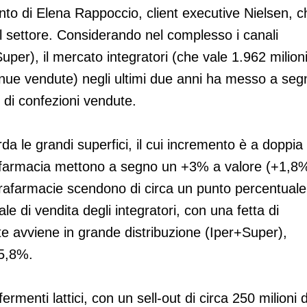
ento di Elena Rappoccio, client executive Nielsen, c
i al settore. Considerando nel complesso i canali
er), il mercato integratori (che vale 1.962 milioni
nnue vendute) negli ultimi due anni ha messo a seg
 di confezioni vendute.
rda le grandi superfici, il cui incremento è a doppia
in farmacia mettono a segno un +3% a valore (+1,8
parafarmacie scendono di circa un punto percentuale
le di vendita degli integratori, con una fetta di
te avviene in grande distribuzione (Iper+Super),
 5,8%.
rmenti lattici, con un sell-out di circa 250 milioni d