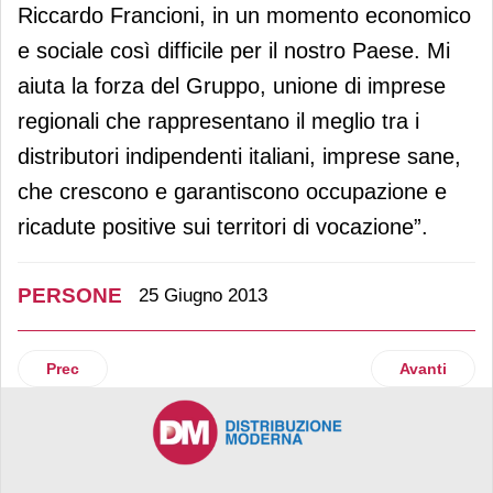
Riccardo Francioni, in un momento economico
e sociale così difficile per il nostro Paese. Mi
aiuta la forza del Gruppo, unione di imprese
regionali che rappresentano il meglio tra i
distributori indipendenti italiani, imprese sane,
che crescono e garantiscono occupazione e
ricadute positive sui territori di vocazione”.
PERSONE
25 Giugno 2013
Articolo precedente: Mirko Baldini è il nuovo Ad di Cbre Va
Articolo suc
Prec
Avanti