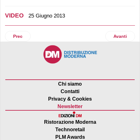
VIDEO
25 Giugno 2013
Articolo precedente: Acqua Lete, dinamismo frizzante
Articolo su
Prec
Avanti
Chi siamo
Contatti
Privacy & Cookies
Newsletter
Ristorazione Moderna
Technoretail
PLM Awards