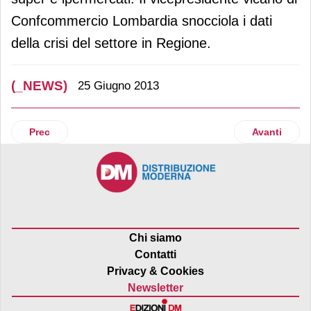
Confcommercio Lombardia snocciola i dati
della crisi del settore in Regione.
(_NEWS)
25 Giugno 2013
Articolo precedente: Giappone: nuove strategie dei grandi ma
Articolo suc
Prec
Avanti
Chi siamo
Contatti
Privacy & Cookies
Newsletter