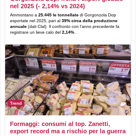
nel 2025 (- 2,14% vs 2024)
Ammontano a
25.445 le tonnellate
di Gorgonzola Dop
esportate nel 2025, pari al
39% circa della produzione
annuale
(dati Clal)
.
Il confronto con l’anno precedente fa
registrare un lieve calo del
2,14%
...
Trend
Formaggi: consumi al top. Zanetti,
export record ma a rischio per la guerra