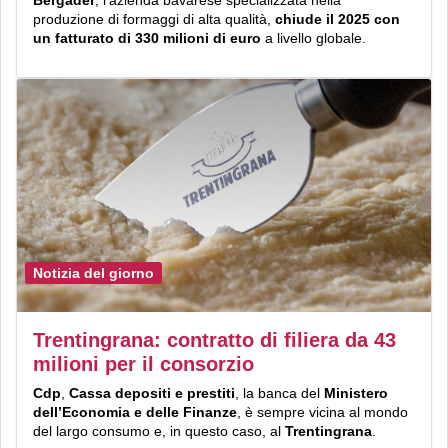
Bergader
, l’azienda bavarese specializzata nella
produzione di formaggi di alta qualità,
chiude il 2025 con
un fatturato di 330 milioni di euro
a livello globale.
Notizia del giorno
Trentingrana: contratto di filiera da 43
milioni per il consorzio
Cdp
,
Cassa depositi e prestiti
, la banca del
Ministero
dell’Economia e delle Finanze
, è sempre vicina al mondo
del largo consumo e, in questo caso, al
Trentingrana
.