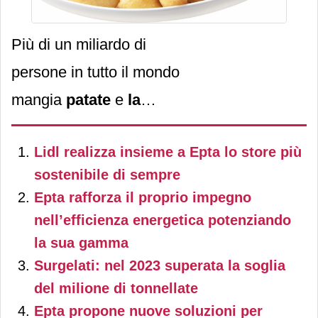
servizi integrati,
Più di un miliardo di
posizionandosi in qualità di
persone in tutto il mondo
fully integrated provider
,
mangia
patate
e
la
a livello mondiale, per gli
produzione globale
operatori dei segmenti
Lidl realizza insieme a Epta lo store più
supera i 300 milioni di
retail, food&bev e Horeca.
sostenibile di sempre
tonnellate
. In Italia siamo
Epta rafforza il proprio impegno
tra i maggiori consumatori,
nell’efficienza energetica potenziando
spingendo questo prodotto
la sua gamma
al
quinto posto tra gli
Surgelati: nel 2023 superata la soglia
del milione di tonnellate
alimenti più diffusi
sulle
Epta propone nuove soluzioni per