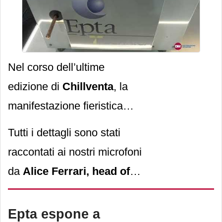
propone la
gamma di
vasche GranOntario
e
GranDrake
della famiglia
Nel corso dell’ultime
GranFit di Costan
.
edizione di
Chillventa
, la
manifestazione fieristica
che si è tenuta a
Tutti i dettagli sono stati
Norimberga dall’8 al 10
raccontati ai nostri microfoni
ottobre,
Epta
si è
da
Alice Ferrari, head of
presentata come full system
group product marketing
provider, in grado cioè di
di Epta
.
Epta espone a
affiancare i propri clienti