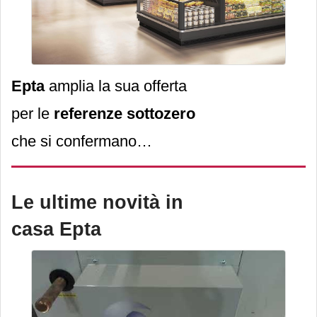
(Extra transcritical
efficiency
), realizzata in
collaborazione con Energy
Epta
amplia la sua offerta
Recovery Inc.
per le
referenze sottozero
che si confermano
protagoniste delle scelte
alimentari degli italiani e
Le ultime novità in
ottimi alleati nella lotta allo
casa Epta
spreco. Nello specifico, per
venire incontro alle
esigenze della Gdo, Epta