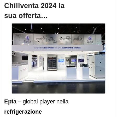
Chillventa 2024 la
dalla progettazione,
sua offerta
all’installazione di
centrali
tecnologica
frigorifere e sistemi
completa
completi di
refrigerazione.
Epta
– global player nella
refrigerazione