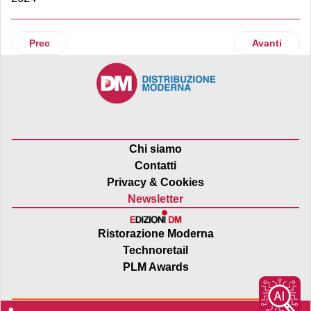
Articolo precedente: Surgelati: nel 2023 superata la soglia d
Articolo suc
Prec
Avanti
Chi siamo
Contatti
Privacy & Cookies
Newsletter
Ristorazione Moderna
Technoretail
PLM Awards