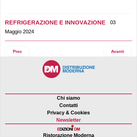
REFRIGERAZIONE E INNOVAZIONE
03
Maggio 2024
Articolo precedente: Bravo (Epta): le novità dell’edizione 20
Articolo suc
Prec
Avanti
Chi siamo
Contatti
Privacy & Cookies
Newsletter
Ristorazione Moderna