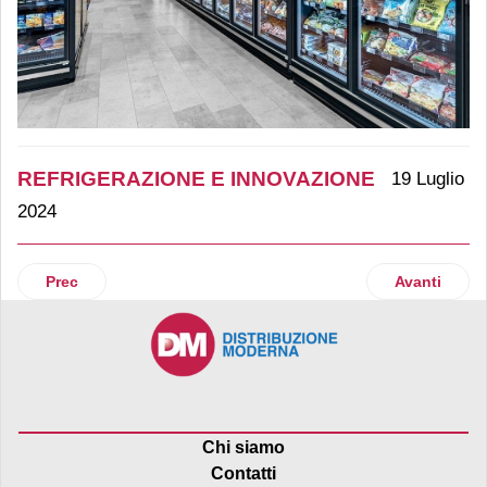
REFRIGERAZIONE E INNOVAZIONE
19 Luglio
2024
Articolo precedente: Lidl realizza insieme a Epta lo store p
Articolo suc
Prec
Avanti
Chi siamo
Contatti