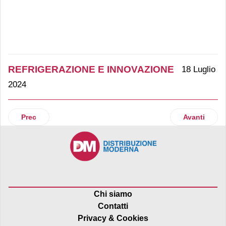
REFRIGERAZIONE E INNOVAZIONE
18 Luglio
2024
Articolo precedente: Epta rafforza il proprio impegno nell’
Articolo suc
Prec
Avanti
Chi siamo
Contatti
Privacy & Cookies