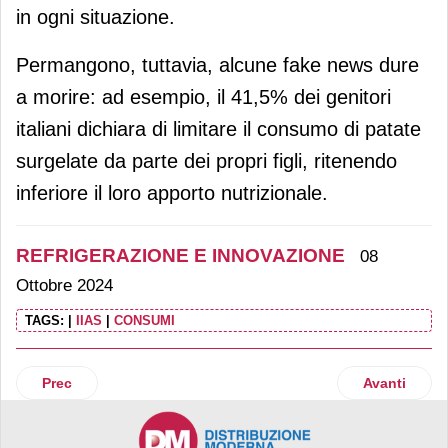
in ogni situazione.
Permangono, tuttavia, alcune fake news dure
a morire: ad esempio, il 41,5% dei genitori
italiani dichiara di limitare il consumo di patate
surgelate da parte dei propri figli, ritenendo
inferiore il loro apporto nutrizionale.
REFRIGERAZIONE E INNOVAZIONE
08
Ottobre 2024
TAGS:
|
IIAS
|
CONSUMI
Articolo precedente: Epta espone a Chillventa 2024 la sua 
Articolo suc
Prec
Avanti