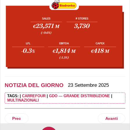
NOTIZIA DEL GIORNO
23 Settembre 2025
TAGS:
|
CARREFOUR
|
GDO — GRANDE DISTRIBUZIONE
|
MULTINAZIONALI
Articolo precedente: Rinascente passa di mano per 250 milio
Articolo su
Prec
Avanti