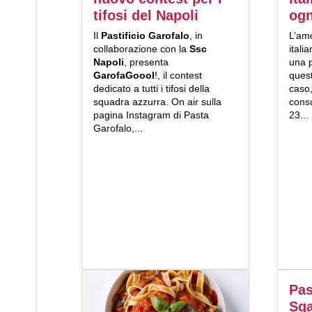
tifosi del Napoli
ogn
Il
Pastificio Garofalo
, in
L’amo
collaborazione con la
Ssc
itali
Napoli
, presenta
una 
GarofaGoool
!, il contest
quest
dedicato a tutti i tifosi della
caso,
squadra azzurra. On air sulla
consu
pagina Instagram di Pasta
23...
Garofalo,...
Pas
Sga