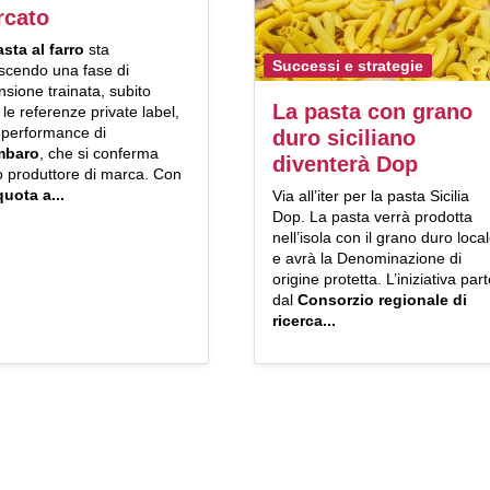
rcato
asta al farro
sta
Successi e strategie
scendo una fase di
sione trainata, subito
La pasta con grano
le referenze private label,
 performance di
duro siciliano
mbaro
, che si conferma
diventerà Dop
o produttore di marca. Con
quota a...
Via all’iter per la pasta Sicilia
Dop. La pasta verrà prodotta
nell’isola con il grano duro loca
e avrà la Denominazione di
origine protetta. L’iniziativa par
dal
Consorzio regionale di
ricerca...