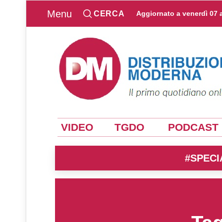
Menu
CERCA
Aggiornato a
venerdì 07 
VIDEO
TGDO
PODCAST
#SPECI