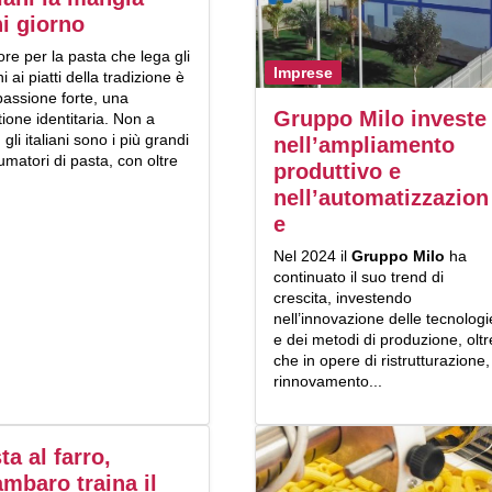
i giorno
re per la pasta che lega gli
Imprese
ani ai piatti della tradizione è
passione forte, una
Gruppo Milo investe
ione identitaria. Non a
 gli italiani sono i più grandi
nell’ampliamento
matori di pasta, con oltre
produttivo e
nell’automatizzazion
e
Nel 2024 il
Gruppo Milo
ha
continuato il suo trend di
crescita, investendo
nell’innovazione delle tecnologi
e dei metodi di produzione, oltr
che in opere di ristrutturazione,
rinnovamento...
ta al farro,
mbaro traina il