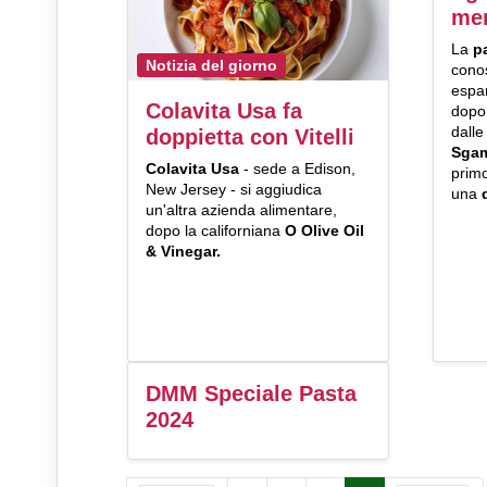
me
La
p
Notizia del giorno
cono
espan
Colavita Usa fa
dopo 
dalle
doppietta con Vitelli
Sga
Colavita Usa
- sede a Edison,
prim
New Jersey - si aggiudica
una
un'altra azienda alimentare,
dopo la californiana
O Olive Oil
& Vinegar.
DMM Speciale Pasta
2024