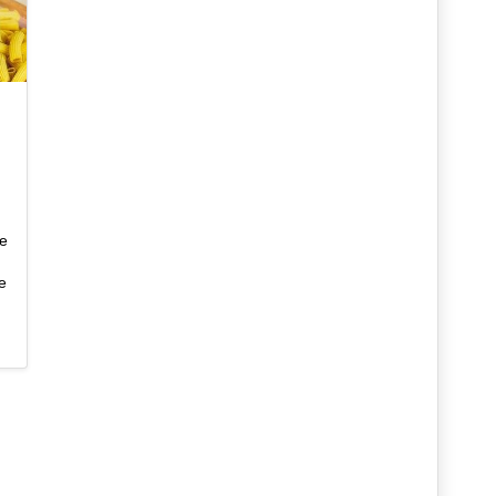
le
te