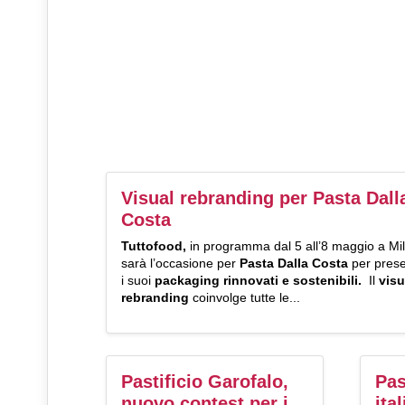
Visual rebranding per Pasta Dall
Costa
Tuttofood,
in programma dal 5 all’8 maggio a Mi
sarà l’occasione per
Pasta Dalla Costa
per prese
i suoi
packaging rinnovati e sostenibili.
Il
visu
rebranding
coinvolge tutte le...
Pastificio Garofalo,
Pas
nuovo contest per i
ita