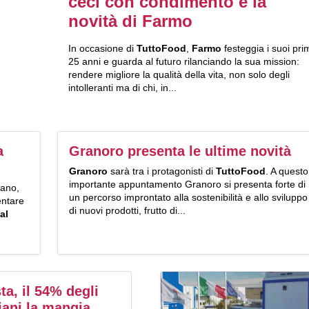
ceci con condimento è la
novità di Farmo
In occasione di
TuttoFood
,
Farmo
festeggia i suoi pri
25 anni e guarda al futuro rilanciando la sua mission:
rendere migliore la qualità della vita, non solo degli
intolleranti ma di chi, in...
a
Granoro presenta le ultime novità
Granoro
sarà tra i protagonisti di
TuttoFood
. A questo
importante appuntamento Granoro si presenta forte di
lano,
un percorso improntato alla sostenibilità e allo sviluppo
ntare
di nuovi prodotti, frutto di...
al
ta, il 54% degli
liani la mangia