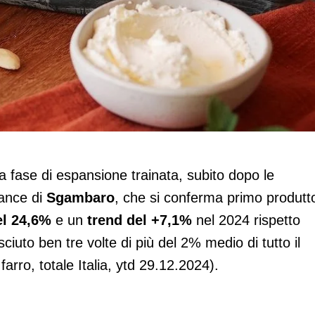
na il mercato
fase di espansione trainata, subito dopo le
mance di
Sgambaro
, che si conferma primo produtt
el 24,6%
e un
trend del +7,1%
nel 2024 rispetto
iuto ben tre volte di più del 2% medio di tutto il
rro, totale Italia, ytd 29.12.2024).