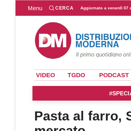
Menu
CERCA
Aggiornato a
venerdì 07 
VIDEO
TGDO
PODCAST
#SPECI
Pasta al farro,
mercato