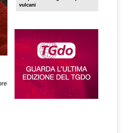
vulcani
ore