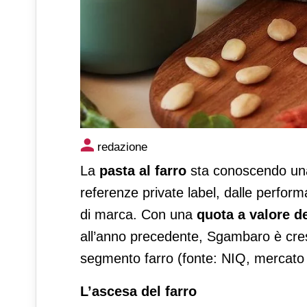
Pasta al farro, Sgambaro trai
redazione
La
pasta al farro
sta conoscendo una 
referenze private label, dalle perfor
di marca. Con una
quota a valore d
all’anno precedente, Sgambaro è cresc
segmento farro (fonte: NIQ, mercato fa
L’ascesa del farro