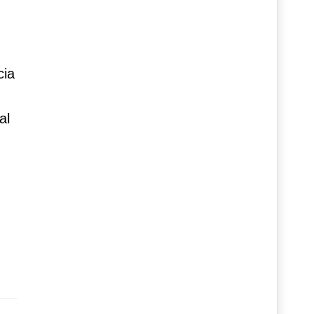
cia
al
,