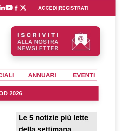
ACCEDI
|
REGISTRATI
IALI
ANNUARI
EVENTI
OD 2026
Le 5 notizie più lette
della settimana