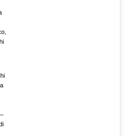
a
co,
hi
hi
ta
 –
di