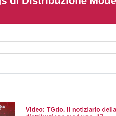
s di Distribuzione Mod
Video: TGdo, il notiziario dell