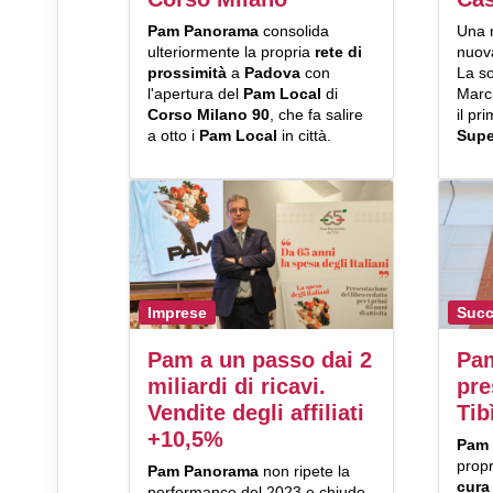
Pam Panorama
consolida
Una 
ulteriormente la propria
rete di
nuov
prossimità
a
Padova
con
La so
l'apertura del
Pam Local
di
Marc
Corso Milano 90
, che fa salire
il pr
a otto i
Pam Local
in città.
Supe
Imprese
Succ
Pam a un passo dai 2
Pa
miliardi di ricavi.
pre
Vendite degli affiliati
Tib
+10,5%
Pam
propr
Pam Panorama
non ripete la
cura
performance del 2023 e chiude