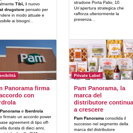
stradone Porta Palio, 10.
ialmente
Tibì,
il nuovo
Un’apertura strategica che
at drugstore
pensato per
rafforza ulteriormente la
ndere in modo attuale e
presenza...
sibile ai bisogni...
enibilità
Private Label
m Panorama firma
Pam Panorama, la
accordo con
marca del
rdrola
distributore continu
a crescere
 Panorama
e
Iberdrola
o firmato un accordo power
Pam Panorama
consolida il
ase agreement di tipo off-
successo nel segmento della
della durata di dieci anni,
marca del distributore