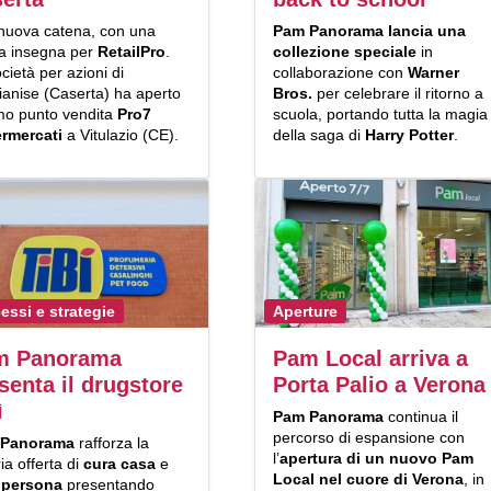
nuova catena, con una
Pam Panorama lancia una
a insegna per
RetailPro
.
collezione speciale
in
cietà per azioni di
collaborazione con
Warner
ianise (Caserta) ha aperto
Bros.
per celebrare il ritorno a
imo punto vendita
Pro7
scuola, portando tutta la magia
rmercati
a Vitulazio (CE).
della saga di
Harry Potter
.
essi e strategie
Aperture
m Panorama
Pam Local arriva a
senta il drugstore
Porta Palio a Verona
ì
Pam Panorama
continua il
percorso di espansione con
 Panorama
rafforza la
l’
apertura di un nuovo Pam
ia offerta di
cura casa
e
Local nel cuore di Verona
, in
 persona
presentando