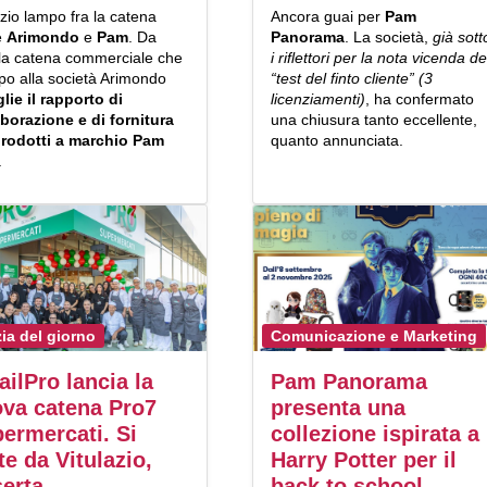
zio lampo fra la catena
Ancora guai per
Pam
e
Arimondo
e
Pam
. Da
Panorama
. La società,
già sott
 la catena commerciale che
i riflettori per la nota vicenda de
po alla società Arimondo
“test del finto cliente” (3
lie il rapporto di
licenziamenti)
, ha confermato
aborazione e di fornitura
una chiusura tanto eccellente,
prodotti a
marchio Pam
quanto annunciata.
.
zia del giorno
Comunicazione e Marketing
ailPro lancia la
Pam Panorama
va catena Pro7
presenta una
ermercati. Si
collezione ispirata a
te da Vitulazio,
Harry Potter per il
erta
back to school