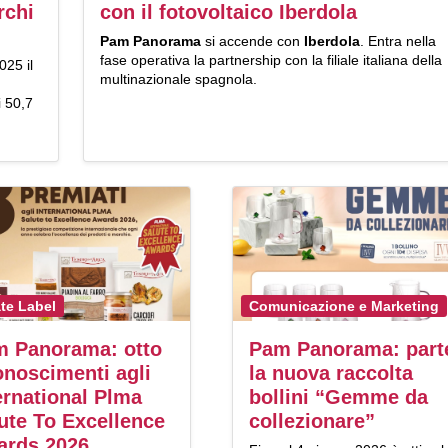
rchi
con il fotovoltaico Iberdola
Pam Panorama
si accende con
Iberdola
. Entra nella
fase operativa la partnership con la filiale italiana della
025 il
multinazionale spagnola.
i 50,7
ate Label
Comunicazione e Marketing
 Panorama: otto
Pam Panorama: part
onoscimenti agli
la nuova raccolta
ernational Plma
bollini “Gemme da
ute To Excellence
collezionare”
ards 2026