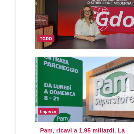
TGDO
Imprese
Pam, ricavi a 1,95 miliardi. La