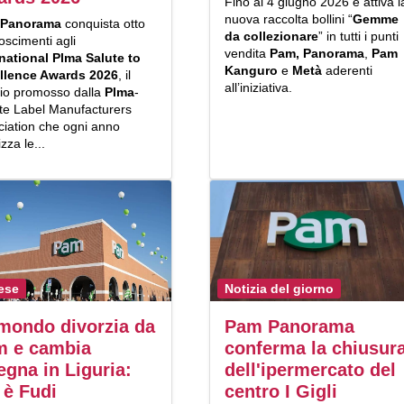
Fino al 4 giugno 2026 è attiva l
nuova raccolta bollini “
Gemme
 Panorama
conquista otto
da collezionare
” in tutti i punti
oscimenti agli
vendita
Pam, Panorama
,
Pam
rnational Plma Salute to
Kanguro
e
Metà
aderenti
llence Awards 2026
, il
all’iniziativa.
io promosso dalla
Plma
-
ate Label Manufacturers
ciation che ogni anno
izza le...
ese
Notizia del giorno
mondo divorzia da
Pam Panorama
m e cambia
conferma la chiusur
egna in Liguria:
dell'ipermercato del
 è Fudi
centro I Gigli