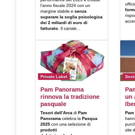
uffic
l’anno fiscale 2024 con un
form
margine stabile e
senza
rispo
superare la soglia psicologica
acces
dei 2 miliardi di euro
di
fatturato
. Il canale...
Private Label
Sost
Pam Panorama
Pa
rinnova la tradizione
un 
pasquale
Ibe
Tesori dell’Arca
di
Pam
Pam
Panorama
celebra la
Pasqua
hann
2025
con una selezione di
purch
prodotti
site 