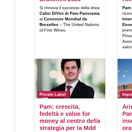
Si rinnova il successo della linea
Pam
Calici DiVini di Pam Panorama
ricon
al
Concours Mondial de
Inte
Bruxelles
– The United Nations
Exce
of Fine Wines.
prem
Priv
Asso
valor
Private Label
Impr
Pam: crescita,
Ari
fedeltà e value for
Pa
money al centro della
ins
strategia per la Mdd
ora