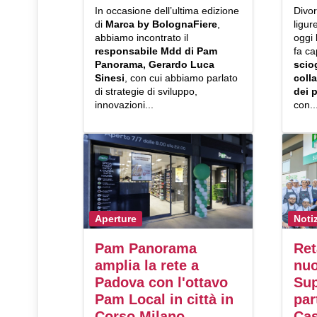
In occasione dell’ultima edizione
Divor
di
Marca by BolognaFiere
,
ligur
abbiamo incontrato il
oggi
responsabile Mdd di Pam
fa ca
Panorama, Gerardo Luca
sciog
Sinesi
, con cui abbiamo parlato
coll
di strategie di sviluppo,
dei 
innovazioni...
con..
Aperture
Noti
Pam Panorama
Ret
amplia la rete a
nuo
Padova con l'ottavo
Sup
Pam Local in città in
par
Corso Milano
Cas