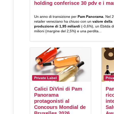
holding conferisce 30 pdv e i ma
Un anno di transizione per
Pam Panorama
. Nel 2
retailer veneziano ha chiuso con un
valore della
produzione di 1,95 miliardi
(-0,6%), un Ebitda d
milioni (margine del 2,5%) e una perdita...
Private Label
Priv
Calici DiVini di Pam
Pam
Panorama
ric
protagonisti al
int
Concours Mondial de
Sal
Bruxelles 2026
Aw