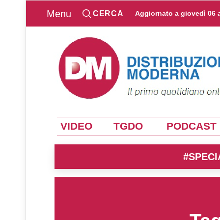
Menu
CERCA
Aggiornato a
giovedì 06 
VIDEO
TGDO
PODCAST
#SPECI