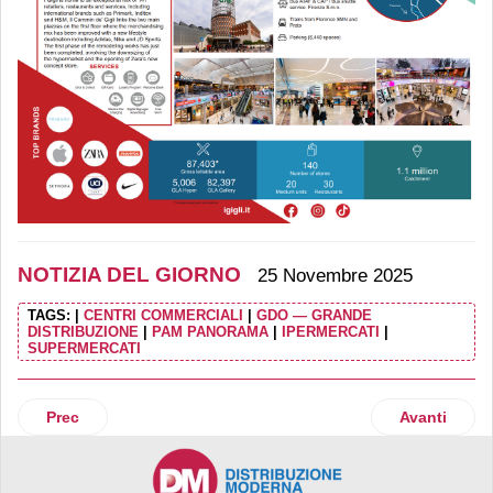
NOTIZIA DEL GIORNO
25 Novembre 2025
TAGS:
|
CENTRI COMMERCIALI
|
GDO — GRANDE
DISTRIBUZIONE
|
PAM PANORAMA
|
IPERMERCATI
|
SUPERMERCATI
Articolo precedente: Orogel: da Cdp e Bcc Iccrea arriva un m
Articolo suc
Prec
Avanti