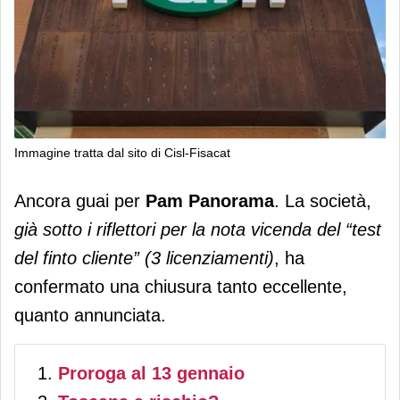
Immagine tratta dal sito di Cisl-Fisacat
Pam Panorama conferma la chiusura
Ancora guai per
Pam Panorama
. La società,
dell'ipermercato del centro I Gigli
già sotto i riflettori per la nota vicenda del “test
del finto cliente” (3 licenziamenti)
, ha
confermato una chiusura tanto eccellente,
quanto annunciata.
Proroga al 13 gennaio