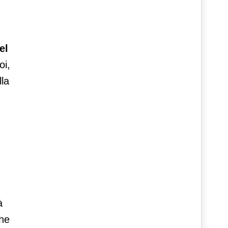
el
oi,
lla
à
che