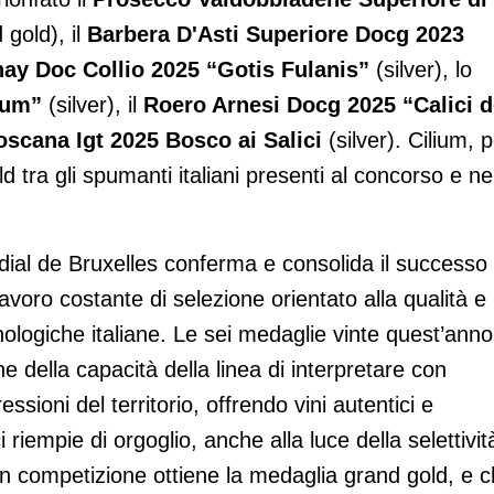
 gold),
il
Barbera D'Asti Superiore Docg 2023
ay Doc Collio 2025 “Gotis Fulanis”
(silver), lo
ium”
(silver), il
Roero Arnesi Docg 2025 “Calici d
scana Igt 2025 Bosco ai Salici
(silver). Cilium, p
 tra gli spumanti italiani presenti al concorso e ne
ndial de Bruxelles conferma e consolida il successo
 lavoro costante di selezione orientato alla qualità e
nologiche italiane. Le sei medaglie vinte quest’anno
e della capacità della linea di interpretare con
sioni del territorio, offrendo vini autentici e
 riempie di orgoglio, anche alla luce della selettivit
 in competizione ottiene la medaglia grand gold, e 