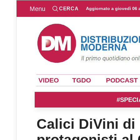
Menu
CERCA
Aggiornato a
giovedì 06 
VIDEO
TGDO
PODCAST
#SPECI
Calici DiVini 
protagonisti a