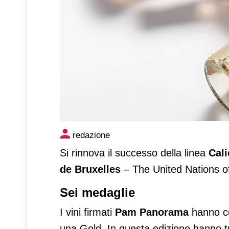
Calici DiVini di Pam Panora
redazione
Bruxelles 2026
Si rinnova il successo della linea
Cal
de Bruxelles
– The United Nations o
Sei medaglie
I vini firmati
Pam Panorama
hanno co
una Gold. In questa edizione hanno tr