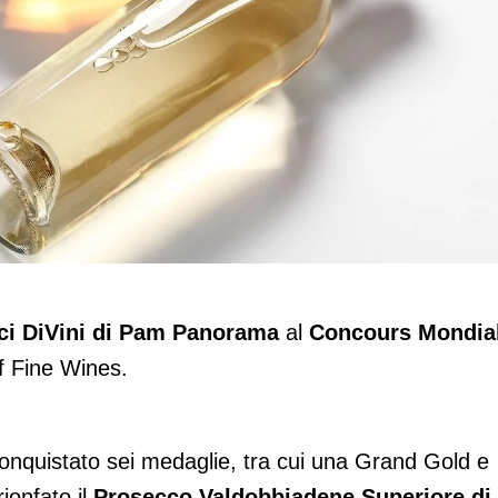
ma protagonisti al Concours Mondial de
ici DiVini di Pam Panorama
al
Concours Mondia
f Fine Wines.
nquistato sei medaglie, tra cui una Grand Gold e
ionfato il
Prosecco Valdobbiadene Superiore di