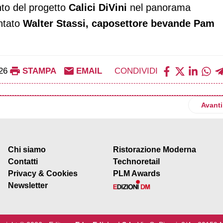
nto del progetto
Calici DiVini
nel panorama
ntato
Walter Stassi, caposettore bevande Pam
26
STAMPA
EMAIL
CONDIVIDI
ompie 30 anni e festeggia con una campagna a 360 gradi
Artico
Avanti
Chi siamo
Ristorazione Moderna
Contatti
Technoretail
Privacy & Cookies
PLM Awards
Newsletter