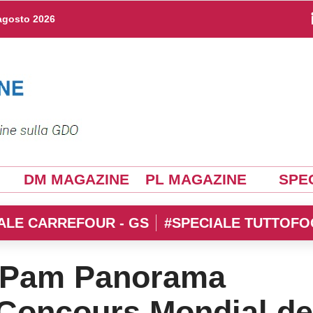
agosto 2026
DM MAGAZINE
PL MAGAZINE
SPEC
ALE CARREFOUR - GS
#SPECIALE TUTTOFO
di Pam Panorama
l Concours Mondial de