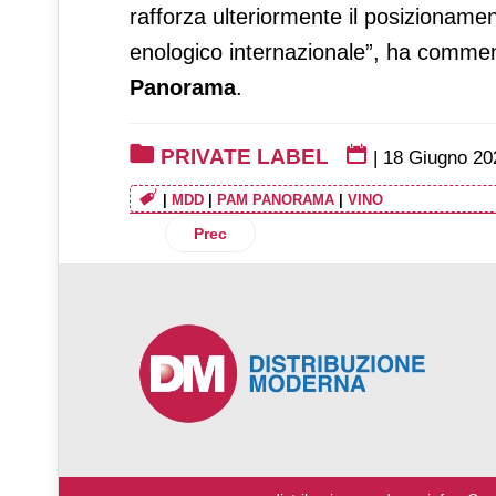
rafforza ulteriormente il posizioname
enologico internazionale”, ha comme
Panorama
.
PRIVATE LABEL
|
18 Giugno 20
|
MDD
|
PAM PANORAMA
|
VINO
Articolo precedente: Parkside di Lidl c
Prec
♿