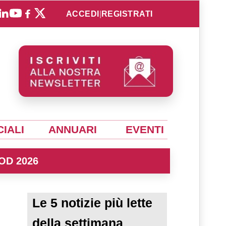
ACCEDI
|
REGISTRATI
IALI
ANNUARI
EVENTI
OD 2026
Le 5 notizie più lette
della settimana