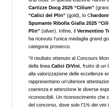
Cartizze Docg 2025 “Cilium”
(grand
“Calici del Plin”
(gold), lo C
hardonn
Spumante Ribolla Gialla 2025 “Cil
Plin”
(silver). Infine, il
Vermentino To
ha ricevuto l’unica medaglia grand gold
categoria prosecco.
“Il risultato ottenuto al Concours Mo
della linea
Calici DiVini
, frutto di un
alla valorizzazione delle eccellenze e
rappresentano un’ulteriore attestazion
coerenza e attenzione le diverse espres
riconoscibili. Un riconoscimento che ci
del concorso, dove solo l’1% dei vini