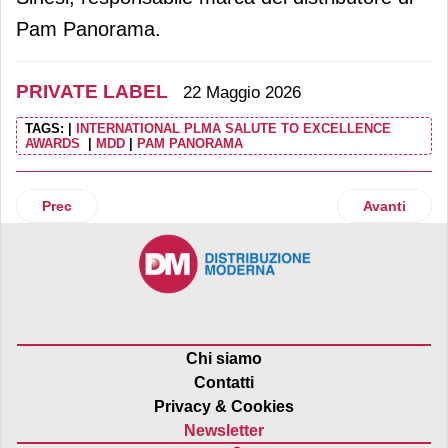
Pam Panorama.
PRIVATE LABEL
22 Maggio 2026
TAGS:
|
INTERNATIONAL PLMA SALUTE TO EXCELLENCE
AWARDS
|
MDD
|
PAM PANORAMA
Articolo precedente: Al Plma 2026 in scena le innovazioni de
Articolo suc
Prec
Avanti
Chi siamo
Contatti
Privacy & Cookies
Newsletter