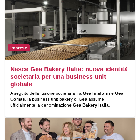
Imprese
Nasce Gea Bakery Italia: nuova identità
societaria per una business unit
globale
A seguito della fusione societaria tra
Gea Imaforni
e
Gea
Comas
, la business unit bakery di Gea assume
ufficialmente la denominazione
Gea Bakery Italia
.