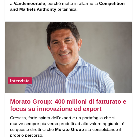
a
Vandemoortele
, perché mette in allarme la
Competition
and Markets Authority
britannica.
Intervista
Morato Group: 400 milioni di fatturato e
focus su innovazione ed export
Crescita, forte spinta dell’export e un portafoglio che si
muove sempre più verso prodotti ad alto valore aggiunto: è
su queste direttrici che
Morato Group
sta consolidando il
proprio percorso.