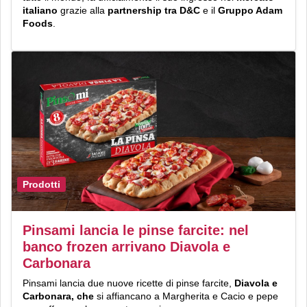
italiano
grazie alla
partnership tra D&C
e il
Gruppo Adam
Foods
.
Prodotti
Pinsami lancia le pinse farcite: nel
banco frozen arrivano Diavola e
Carbonara
Pinsami lancia due nuove ricette di pinse farcite,
Diavola e
Carbonara, che
si affiancano a Margherita e Cacio e pepe