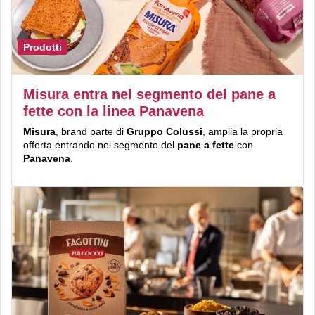
Prodotti
Misura entra nel segmento del pane a
fette con la linea Panavena
Misura
, brand parte di
Gruppo Colussi
, amplia la propria
offerta entrando nel segmento del
pane a fette
con
Panavena
.