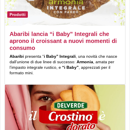
Prodotti
Abaribi lancia “i Baby” Integrali che
aprono il croissant a nuovi momenti di
consumo
Abaribi
presenta “
i Baby” Integrali
, una novità che nasce
dall’unione di due linee di successo:
Armonia
, amata per
l’impasto integrale rustico, e
“i Baby”
, apprezzati per il
formato mini.