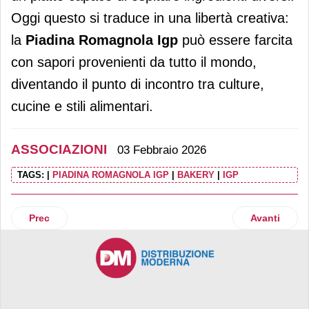
Oggi questo si traduce in una libertà creativa:
la
Piadina Romagnola Igp
può essere farcita
con sapori provenienti da tutto il mondo,
diventando il punto di incontro tra culture,
cucine e stili alimentari.
ASSOCIAZIONI
03 Febbraio 2026
TAGS:
|
PIADINA ROMAGNOLA IGP
|
BAKERY
|
IGP
Articolo precedente: Il Parmigiano Reggiano protagonista 
Articolo suc
Prec
Avanti