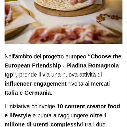
Piadina Romagnola Igp: al via l’attività
Nell’ambito del progetto europeo
“Choose the
di influencer engagement in Italia e
European Friendship - Piadina Romagnola
Germania
Igp”
, prende il via una nuova attività di
influencer engagement
rivolta ai mercati
Italia e Germania
.
L’iniziativa coinvolge
10 content creator food
e lifestyle
e punta a raggiungere
oltre 1
milione di utenti complessivi
tra i due