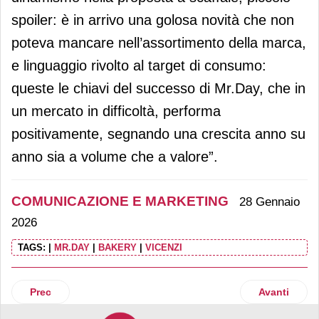
spoiler: è in arrivo una golosa novità che non
poteva mancare nell’assortimento della marca,
e linguaggio rivolto al target di consumo:
queste le chiavi del successo di Mr.Day, che in
un mercato in difficoltà, performa
positivamente, segnando una crescita anno su
anno sia a volume che a valore”.
COMUNICAZIONE E MARKETING
28 Gennaio
2026
TAGS:
|
MR.DAY
|
BAKERY
|
VICENZI
Articolo precedente: Lago: on air l'ultima campagna di co
Articolo suc
Prec
Avanti