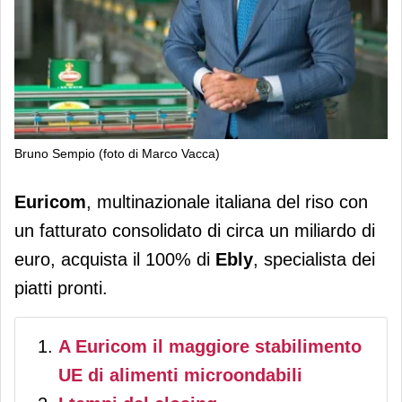
Bruno Sempio (foto di Marco Vacca)
Euricom: offerta vincolante per il
Euricom
, multinazionale italiana del riso con
100% della francese Ebly (cereali
un fatturato consolidato di circa un miliardo di
pronti)
euro, acquista il 100% di
Ebly
, specialista dei
piatti pronti.
A Euricom il maggiore stabilimento
UE di alimenti microondabili