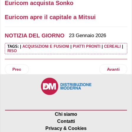
Euricom acquista Sonko
Euricom apre il capitale a Mitsui
NOTIZIA DEL GIORNO
23 Gennaio 2026
TAGS:
|
ACQUISIZIONI E FUSIONI
|
PIATTI PRONTI
|
CEREALI
|
RISO
Articolo precedente: Kasanova: dopo il rinvio dell'acquisto
Articolo suc
Prec
Avanti
Chi siamo
Contatti
Privacy & Cookies