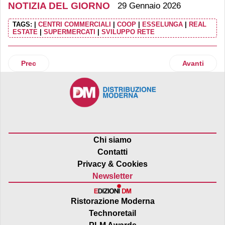
NOTIZIA DEL GIORNO
29 Gennaio 2026
TAGS:
|
CENTRI COMMERCIALI
|
COOP
|
ESSELUNGA
|
REAL
ESTATE
|
SUPERMERCATI
|
SVILUPPO RETE
Articolo precedente: Primark fa 21 mercati geografici con l
Articolo su
Prec
Avanti
Chi siamo
Contatti
Privacy & Cookies
Newsletter
Ristorazione Moderna
Technoretail