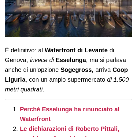
Coop Liguria sbarca al Waterfront di
È definitivo: al
Waterfront di Levante
di
Levante. Apertura in primavera
Genova,
invece di
Esselunga
, ma si parlava
anche di un’opzione
Sogegross
, arriva
Coop
Liguria
, con un ampio supermercato
di 1.500
metri quadrati
.
Perché Esselunga ha rinunciato al
Waterfront
Le dichiarazioni di Roberto Pittali,