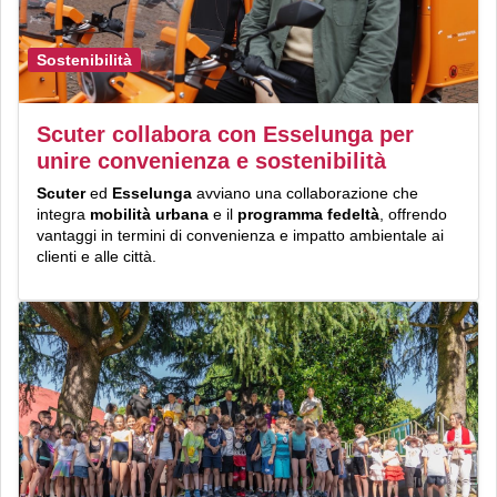
Sostenibilità
Scuter collabora con Esselunga per
unire convenienza e sostenibilità
Scuter
ed
Esselunga
avviano una collaborazione che
integra
mobilità urbana
e il
programma fedeltà
, offrendo
vantaggi in termini di convenienza e impatto ambientale ai
clienti e alle città.