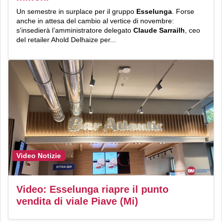
Un semestre in surplace per il gruppo
Esselunga
. Forse
anche in attesa del cambio al vertice di novembre:
s'insedierà l’amministratore delegato
Claude Sarrailh
, ceo
del retailer Ahold Delhaize per...
Video Notizie
Video: Esselunga riapre il punto
vendita di viale Piave (Mi)