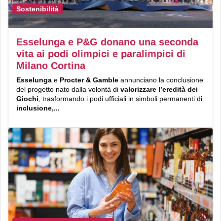
Sostenibilità
Esselunga e P&G donano una seconda
vita ai podi olimpici e paralimpici di
Milano Cortina
Esselunga
e
Procter & Gamble
annunciano la conclusione
del progetto nato dalla volontà di
valorizzare l’eredità dei
Giochi
, trasformando i podi ufficiali in simboli permanenti di
inclusione,...