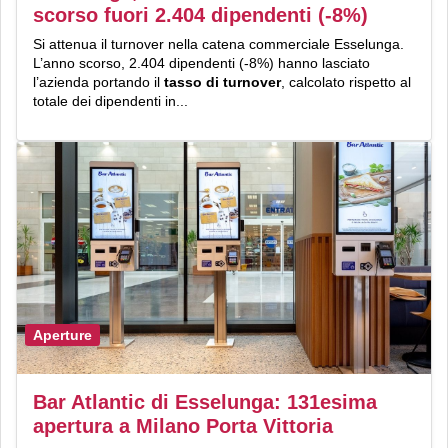
scorso fuori 2.404 dipendenti (-8%)
Si attenua il turnover nella catena commerciale Esselunga.
L’anno scorso, 2.404 dipendenti (-8%) hanno lasciato
l’azienda portando il
tasso di turnover
, calcolato rispetto al
totale dei dipendenti in...
Aperture
Bar Atlantic di Esselunga: 131esima
apertura a Milano Porta Vittoria