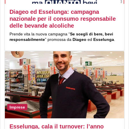
Diageo ed Esselunga: campagna
nazionale per il consumo responsabile
delle bevande alcoliche
Prende vita la nuova campagna “
Se scegli di bere, bevi
responsabilmente
” promossa da
Diageo
ed
Esselunga
.
Imprese
Esselunga, cala il turnover: l’anno