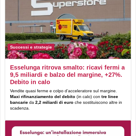
Successi e strategie
Esselunga ritrova smalto: ricavi fermi a
9,5 miliardi e balzo del margine, +27%.
Debito in calo
Vendite quasi ferme e colpo d’acceleratore sul margine.
Maxi rifinanziamento del debito
(in calo) con
tre linee
bancarie
da
2,2 miliardi di euro
che sostituiscono altre in
scadenza.