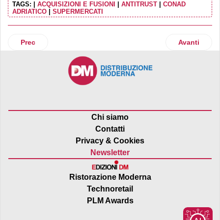
TAGS:
|
ACQUISIZIONI E FUSIONI
|
ANTITRUST
|
CONAD
ADRIATICO
|
SUPERMERCATI
Articolo precedente: Kasanova incontra il Mimit. Emerge u
Articolo succ
Prec
Avanti
Chi siamo
Contatti
Privacy & Cookies
Newsletter
Ristorazione Moderna
Technoretail
PLM Awards