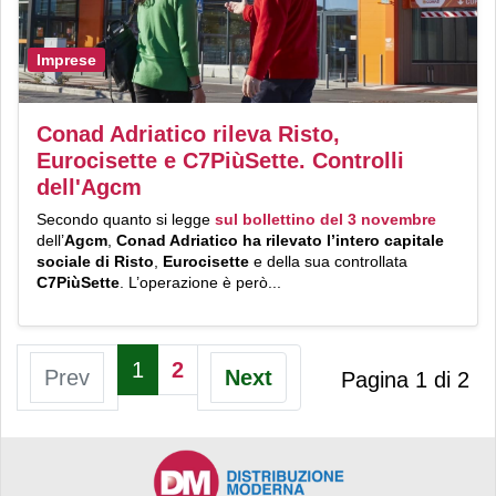
Imprese
Conad Adriatico rileva Risto,
Eurocisette e C7PiùSette. Controlli
dell'Agcm
Secondo quanto si legge
sul bollettino del 3 novembre
dell’
Agcm
,
Conad Adriatico
ha rilevato l’intero capitale
sociale di
Risto
,
Eurocisette
e della sua controllata
C7PiùSette
. L’operazione è però...
1
2
Prev
Next
Pagina 1 di 2