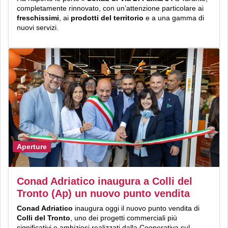
completamente rinnovato, con un’attenzione particolare ai
freschissimi
, ai
prodotti del territorio
e a una gamma di
nuovi servizi.
Aperture
Conad Adriatico inaugura a Colli del
Tronto (Ap) un nuovo punto vendita
Conad Adriatico
inaugura oggi il nuovo punto vendita di
Colli del Tronto
, uno dei progetti commerciali più
significativi e ambiziosi realizzati dalla Cooperativa sul