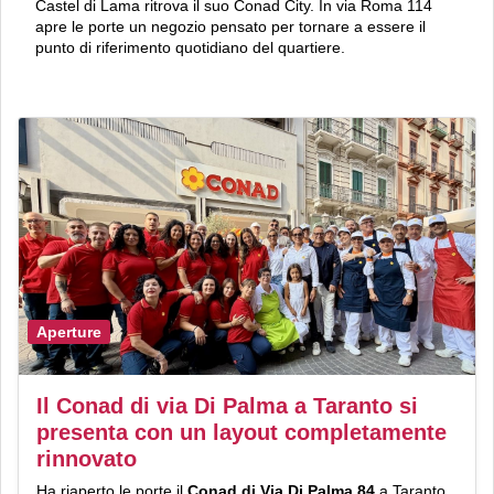
Castel di Lama ritrova il suo Conad City. In via Roma 114
apre le porte un negozio pensato per tornare a essere il
punto di riferimento quotidiano del quartiere.
Aperture
Il Conad di via Di Palma a Taranto si
presenta con un layout completamente
rinnovato
Ha riaperto le porte il
Conad di Via Di Palma 84
a Taranto,