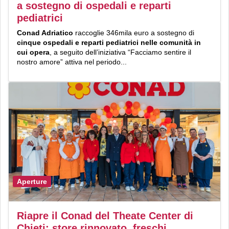
a sostegno di ospedali e reparti
pediatrici
Conad Adriatico
raccoglie 346mila euro a sostegno di
cinque ospedali e reparti pediatrici nelle comunità in
cui opera
, a seguito dell’iniziativa “Facciamo sentire il
nostro amore” attiva nel periodo...
Aperture
Riapre il Conad del Theate Center di
Chieti: store rinnovato, freschi