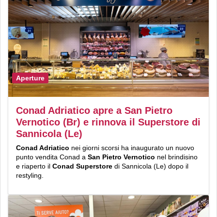
Aperture
Conad Adriatico apre a San Pietro
Vernotico (Br) e rinnova il Superstore di
Sannicola (Le)
Conad Adriatico
nei giorni scorsi ha inaugurato un nuovo
punto vendita Conad a
San Pietro Vernotico
nel brindisino
e riaperto il
Conad Superstore
di Sannicola (Le) dopo il
restyling.