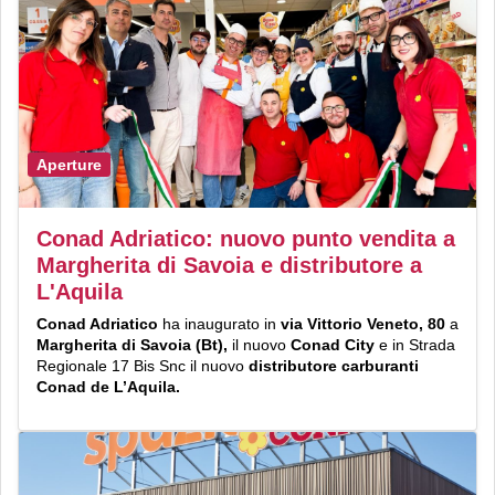
Aperture
Conad Adriatico: nuovo punto vendita a
Margherita di Savoia e distributore a
L'Aquila
Conad Adriatico
ha inaugurato in
via Vittorio Veneto, 80
a
Margherita di Savoia (Bt),
il nuovo
Conad City
e in Strada
Regionale 17 Bis Snc il nuovo
distributore
carburanti
Conad
de L’Aquila.