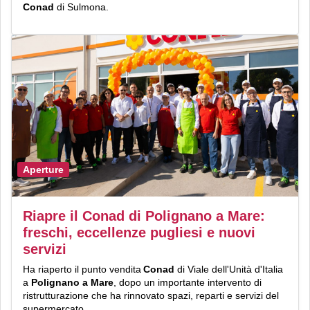
Conad
di Sulmona.
Aperture
Riapre il Conad di Polignano a Mare:
freschi, eccellenze pugliesi e nuovi
servizi
Ha riaperto il punto vendita
Conad
di Viale dell'Unità d'Italia
a
Polignano a Mare
, dopo un importante intervento di
ristrutturazione che ha rinnovato spazi, reparti e servizi del
supermercato.