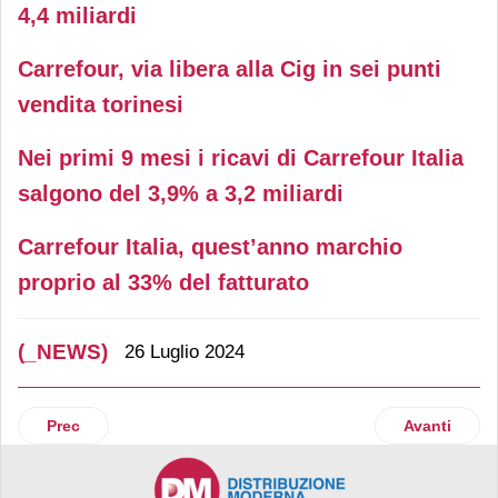
4,4 miliardi
Carrefour, via libera alla Cig in sei punti
vendita torinesi
Nei primi 9 mesi i ricavi di Carrefour Italia
salgono del 3,9% a 3,2 miliardi
Carrefour Italia, quest’anno marchio
proprio al 33% del fatturato
(_NEWS)
26 Luglio 2024
Articolo precedente: Primark inaugurerà il suo 17° negozio 
Articolo suc
Prec
Avanti