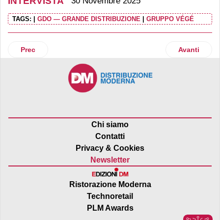
INTERVISTA
30 Novembre 2025
TAGS:
|
GDO — GRANDE DISTRIBUZIONE
|
GRUPPO VÉGÉ
Articolo precedente: Berlin Packaging spinge l’evoluzione d
Articolo suc
Prec
Avanti
Chi siamo
Contatti
Privacy & Cookies
Newsletter
Ristorazione Moderna
Technoretail
PLM Awards