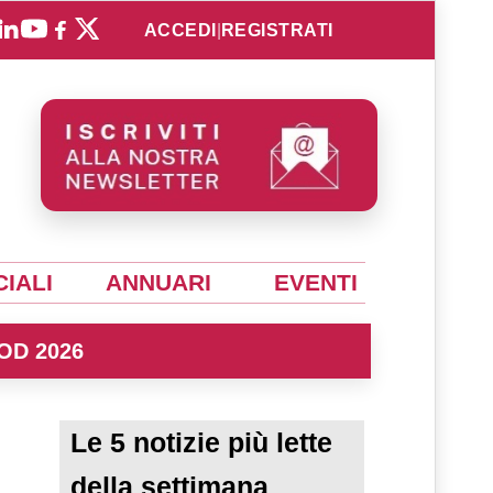
ACCEDI
|
REGISTRATI
IALI
ANNUARI
EVENTI
OD 2026
Le 5 notizie più lette
della settimana