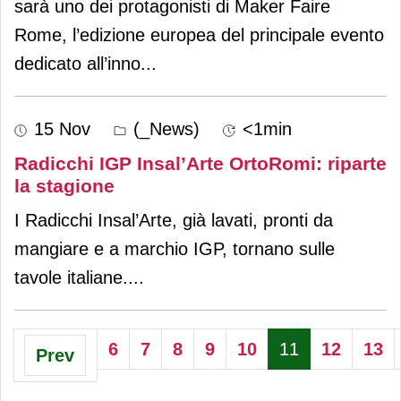
sarà uno dei protagonisti di Maker Faire
Rome, l’edizione europea del principale evento
dedicato all’inno
...
15 Nov
(_News)
<1min
Radicchi IGP Insal’Arte OrtoRomi: riparte
la stagione
I Radicchi Insal’Arte, già lavati, pronti da
mangiare e a marchio IGP, tornano sulle
tavole italiane.
...
6
7
8
9
10
11
12
13
Prev