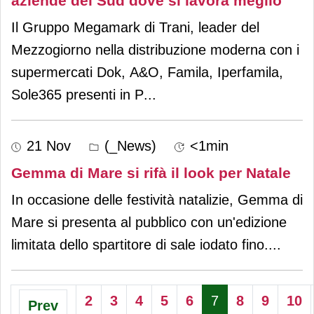
aziende del Sud dove si lavora meglio
Il Gruppo Megamark di Trani, leader del
Mezzogiorno nella distribuzione moderna con i
supermercati Dok, A&O, Famila, Iperfamila,
Sole365 presenti in P
...
21 Nov
(_News)
<1min
Gemma di Mare si rifà il look per Natale
In occasione delle festività natalizie, Gemma di
Mare si presenta al pubblico con un'edizione
limitata dello spartitore di sale iodato fino.
...
2
3
4
5
6
7
8
9
10
Prev