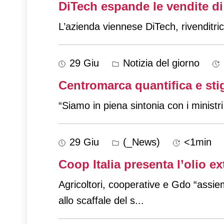
DiTech espande le vendite di 
L’azienda viennese DiTech, rivenditrice
29 Giu
Notizia del giorno
Centromarca quantifica e stig
“Siamo in piena sintonia con i minis
29 Giu
(_News)
<1min
Coop Italia presenta l’olio e
Agricoltori, cooperative e Gdo “assiem
allo scaffale del s
...