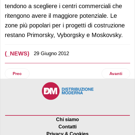
tendono a scegliere i centri commerciali che
ritengono avere il maggiore potenziale. Le
zone più popolari per i progetti di costruzione
restano Primorsky, Vyborgsky e Moskovsky.
(_NEWS)
29 Giugno 2012
Articolo precedente: Burger King Italia apre a Roma Roman
Articolo suc
Prec
Avanti
Chi siamo
Contatti
Privacy & Cookies