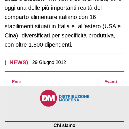
oggi una delle più importanti realtà del
comparto alimentare italiano con 16
stabilimenti situati in Italia e all’estero (USA e
Cina), diversificati per specificità produttiva,
con oltre 1.500 dipendenti.
(_NEWS)
29 Giugno 2012
Articolo precedente: Gdo: antitrust sanziona Coop Estens
Articolo suc
Prec
Avanti
Chi siamo